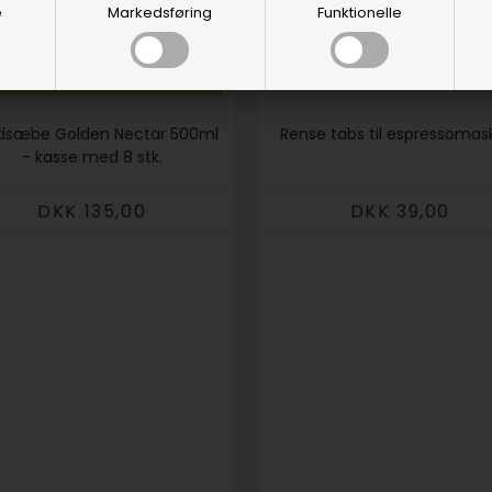
e
Markedsføring
Funktionelle
dsæbe Golden Nectar 500ml
Rense tabs til espressomas
- kasse med 8 stk.
DKK 135,00
DKK 39,00