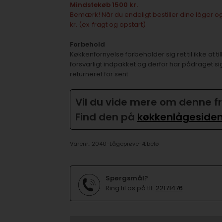
Mindstekøb 1500 kr.
Bemærk! Når du endeligt bestiller dine låger og
kr. (ex. fragt og opstart)
Forbehold
Køkkenfornyelse forbeholder sig ret til ikke at
forsvarligt indpakket og derfor har pådraget si
returneret for sent.
Vil du vide mere om denne f
Find den på
køkkenlågeside
Varenr.:
2040-Lågeprøve-Æbelø
Spørgsmål?
Ring til os på tlf.
22171476