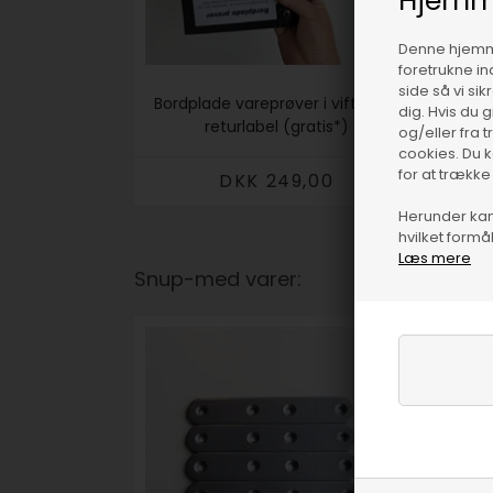
Hjemm
Denne hjemme
foretrukne in
side så vi si
Bordplade vareprøver i vifte inkl.
dig. Hvis du 
returlabel (gratis*)
og/eller fra 
cookies. Du 
for at trække
DKK 249,00
Herunder kan 
hvilket formål
Læs mere
Snup-med varer: