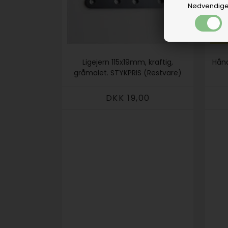
Nødvendig
Ligejern 115x19mm, kraftig,
Hån
gråmalet. STYKPRIS (Restvare)
DKK 19,00