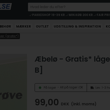
PAKKESHOP 19-39 KR.
MIN.KØB 200 KR.
FAIR PRI
LBEHØR
MÆRKER
OUTLET
UDSTILLING & INSPIRATION
K
er (gratis*)
Æbelø - Gratis* låge
B]
- Alt på lager i DK
På lager
Lev. 1-3 
99,00
DKK
(inkl. moms)