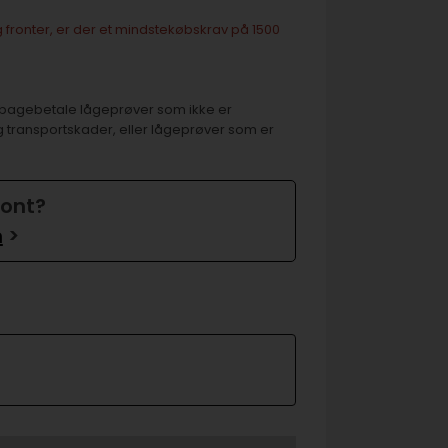
 fronter, er der et mindstekøbskrav på 1500
 tilbagebetale lågeprøver som ikke er
g transportskader, eller lågeprøver som er
ront?
n
>