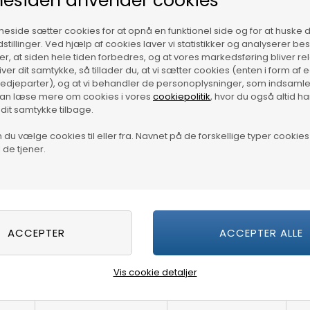
esiden anvender cookies
side sætter cookies for at opnå en funktionel side og for at huske 
dstillinger. Ved hjælp af cookies laver vi statistikker og analyserer b
krer, at siden hele tiden forbedres, og at vores markedsføring bliver re
giver dit samtykke, så tillader du, at vi sætter cookies (enten i form af
tredjeparter), og at vi behandler de personoplysninger, som indsamle
kan læse mere om cookies i vores
cookiepolitik
, hvor du også altid h
 dit samtykke tilbage.
du vælge cookies til eller fra. Navnet på de forskellige typer cookies 
 de tjener.
Vis cookie detaljer