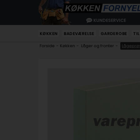
KUNDESERVICE
KØKKEN
BADEVÆRELSE
GARDEROBE
TI
Forside
-
Køkken
-
Låger og fronter
-
Lågeprøv