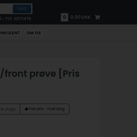
0
0,00
DKK
S
TLF. 22171476
ONSULENT
OM OS
/front prøve [Pris
Fair pris - hver dag
hver dage