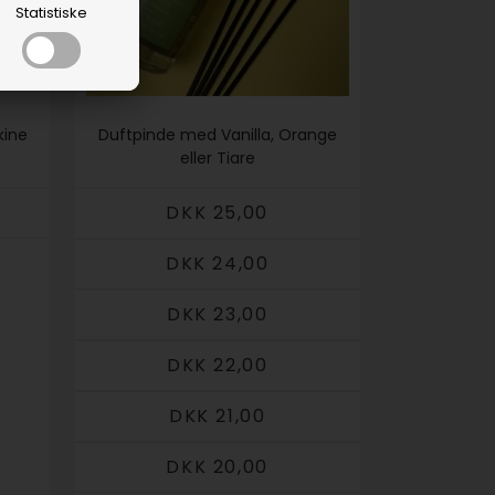
Statistiske
kine
Duftpinde med Vanilla, Orange
eller Tiare
DKK 25,00
DKK 24,00
DKK 23,00
DKK 22,00
DKK 21,00
DKK 20,00