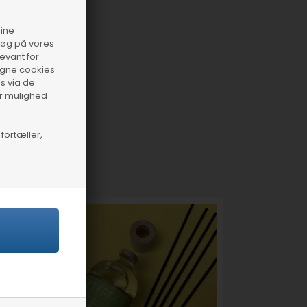
dine
esøg på vores
levant for
 egne cookies
s via de
ar mulighed
fortæller,