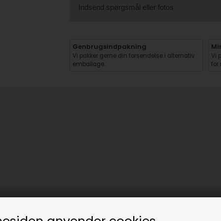
Indsend spørgsmål eller fotos
Genbrugsindpakning
Mi
Vi pakker gerne din forsendelse i alternativ
Vi 
emballage.
for