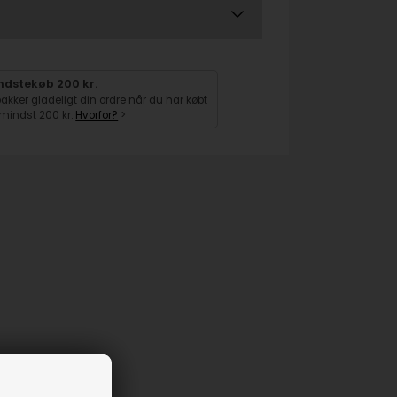
ndstekøb 200 kr.
pakker gladeligt din ordre når du har købt
 mindst 200 kr.
Hvorfor?
>