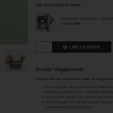
Har du husket at købe…
Bordplade vareprøver i vifte inkl.
249,00 DKK
Gratis* lågeprøver
*Gratis når du returnerer inden 14 dage med
Du modtager dine prøver samt vejledning 
Du kan nu se dem "live" og holde dem op 
Du dropper pakken af i nærmeste GLS p
Du modtager hele dit ordrebeløb tilbage
returneres fragten dog ikke.)