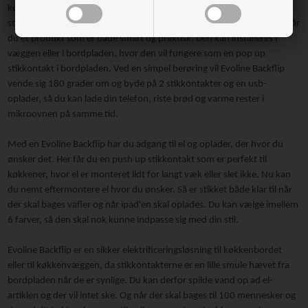
køkkenet og ikke er særligt begejstret over tanken om flere
stikkontakter, så har vi den rette løsning til dig. Med Evoline backflip får
du et produkt som er både smart og praktisk. Den kan installeres i
væggen eller i bordpladen, hvor den vil fungere som en pop up
stikkontakt i bordpladen. Ved en simpel berøring vil Evoline Backflip
vende sig 180 grader om og byde på 2 stikkontakter og en usb-
oplader, så du kan lade din telefon, riste brød og varme rester i
mikroovnen på samme tid.
Med en Evoline Backflip har du adgang til el og oplader, der hvor du
ønsker det. Her får du en push up stikkontakt som er perfekt til
køkkener, hvor el er monteret lidt for langt væk eller slet ikke. Nu kan
du nemt eftermontere el hvor du ønsker. Så er stikket både klar til når
der skal bages vafler og når ipad'en skal oplades. Du kan vælge imellem
6 farver, så den skal nok kunne indpasse sig med din stil.
Evoline Backflip er en sikker elektrificeringsløsning til køkkenbordet
eller til køkkenvæggen, da stikkontakterne er en lille smule hævet fra
bordpladen når de er synlige. Du kan derfor spilde vand op ad el-
artiklen og der vil intet ske. Og når der skal bages til 100 mennesker og