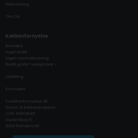
Returnering
Om Os
Køkkenfornyelse
Bemærk:
Ingen butik
Ingen vareudlevering
Bestil gratis* vareprøver »
Udstilling
Konsulent
Koekkenfornyelse.dk
Drives af Køkkenbutikken
CVR: 14904840
Gudenåvej 10
8920 Randers NV