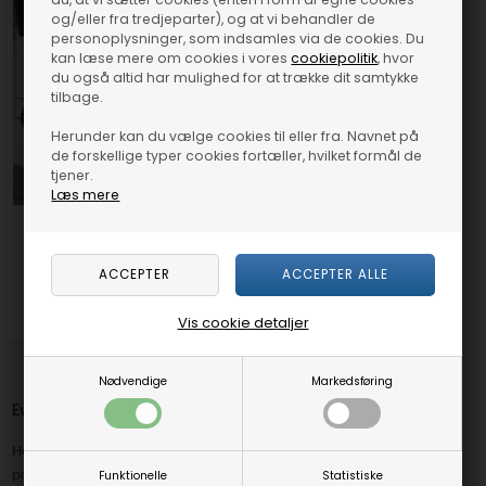
og/eller fra tredjeparter), og at vi behandler de
personoplysninger, som indsamles via de cookies. Du
kan læse mere om cookies i vores
cookiepolitik
, hvor
du også altid har mulighed for at trække dit samtykke
tilbage.
Herunder kan du vælge cookies til eller fra. Navnet på
de forskellige typer cookies fortæller, hvilket formål de
tjener.
Læs mere
Pop up stikkontakt Eltårn med
rustfrit stål låg
DKK 2399,00
Vis cookie detaljer
Nødvendige
Markedsføring
Evoline Backflip - Pop ud stikkontakt med usb
Her på siden finder du smarte el-artikler til dit køkken. Mere præcis
Funktionelle
Statistiske
pop up stikkontakter. Hvis du er på udkig efter strømløsninger til