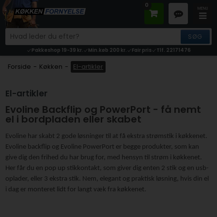
0
Pakkeshop 19-39 kr.
Min.køb 200 kr.
Fair pris
Tlf. 22171476
Forside
-
Køkken
-
El-artikler
El-artikler
Evoline Backflip og PowerPort - få nemt
el i bordpladen eller skabet
Evoline har skabt 2 gode løsninger til at få ekstra strømstik i køkkenet.
Evoline backflip og Evoline PowerPort er begge produkter, som kan
give dig den frihed du har brug for, med hensyn til strøm i køkkenet.
Her får du en pop up stikkontakt, som giver dig enten 2 stik og en usb-
oplader, eller 3 ekstra stik. Nem, elegant og praktisk løsning, hvis din el
i dag er monteret lidt for langt væk fra køkkenet.