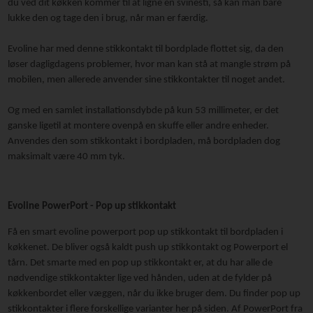
du ved dit køkken kommer til at ligne en svinesti, så kan man bare
lukke den og tage den i brug, når man er færdig.
Evoline har med denne stikkontakt til bordplade flottet sig, da den
løser dagligdagens problemer, hvor man kan stå at mangle strøm på
mobilen, men allerede anvender sine stikkontakter til noget andet.
Og med en samlet installationsdybde på kun 53 millimeter, er det
ganske ligetil at montere ovenpå en skuffe eller andre enheder.
Anvendes den som stikkontakt i bordpladen, må bordpladen dog
maksimalt være 40 mm tyk.
Evoline
PowerPort - Pop up stikkontakt
Få en smart evoline powerport pop up stikkontakt til bordpladen i
køkkenet. De bliver også kaldt push up stikkontakt og Powerport el
tårn. Det smarte med en pop up stikkontakt er, at du har alle de
nødvendige stikkontakter lige ved hånden, uden at de fylder på
køkkenbordet eller væggen, når du ikke bruger dem. Du finder pop up
stikkontakter i flere forskellige varianter her på siden. Af PowerPort fra