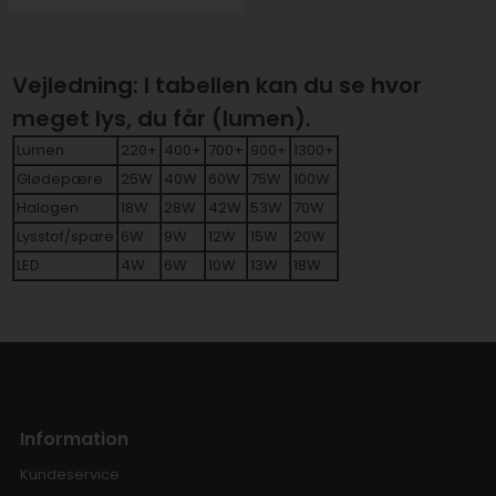
Vejledning: I tabellen kan du se hvor
meget lys, du får (lumen).
Lumen
220+
400+
700+
900+
1300+
Glødepære
25W
40W
60W
75W
100W
Halogen
18W
28W
42W
53W
70W
Lysstof/spare
6W
9W
12W
15W
20W
LED
4W
6W
10W
13W
18W
Information
Kundeservice