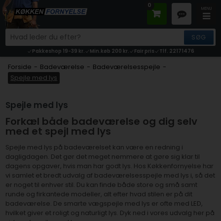
0
Pakkeshop 19-39 kr.
Min.køb 200 kr.
Fair pris
Tlf. 22171476
Forside
-
Badeværelse
-
Badeværelsesspejle
-
Spejle med lys
Spejle med lys
Forkæl både badeværelse og dig selv
med et spejl med lys
Spejle med lys på badeværelset kan være en redning i
dagligdagen. Det gør det meget nemmere at gøre sig klar til
dagens opgaver, hvis man har godt lys. Hos Køkkenfornyelse har
vi samlet et bredt udvalg af badeværelsesspejle med lys i, så det
er noget til enhver stil. Du kan finde både store og små samt
runde og firkantede modeller, alt efter hvad stilen er på dit
badeværelse. De smarte vægspejle med lys er ofte med LED,
hvilket giver et roligt og naturligt lys. Dyk ned i vores udvalg her på