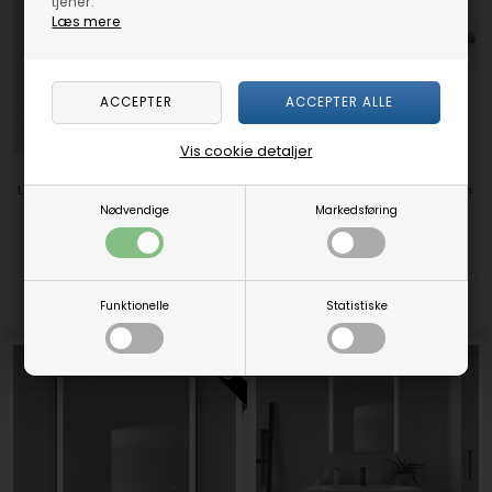
tjener.
Læs mere
Vis cookie detaljer
Loevschall Godhavn spejl med LED
SQUARE 60 spejlarmatur 600 mm
lys & stikkontakt 120 x 65 cm
Nødvendige
Markedsføring
DKK 2551,00
DKK 684,25
DKK 599,00
Funktionelle
Statistiske