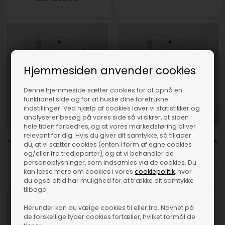
Hjemmesiden anvender cookies
Denne hjemmeside sætter cookies for at opnå en
funktionel side og for at huske dine foretrukne
indstillinger. Ved hjælp af cookies laver vi statistikker og
analyserer besøg på vores side så vi sikrer, at siden
hele tiden forbedres, og at vores markedsføring bliver
relevant for dig. Hvis du giver dit samtykke, så tillader
Loevschall Godhavn spejl LED lys &
Loevschall Godhavn spejl LED lys &
du, at vi sætter cookies (enten i form af egne cookies
stikkontakt 80 x 65 cm
stikkontakt 90 x 65 cm
og/eller fra tredjeparter), og at vi behandler de
personoplysninger, som indsamles via de cookies. Du
DKK 2111,00
DKK 2199,00
kan læse mere om cookies i vores
cookiepolitik
, hvor
du også altid har mulighed for at trække dit samtykke
tilbage.
Herunder kan du vælge cookies til eller fra. Navnet på
de forskellige typer cookies fortæller, hvilket formål de