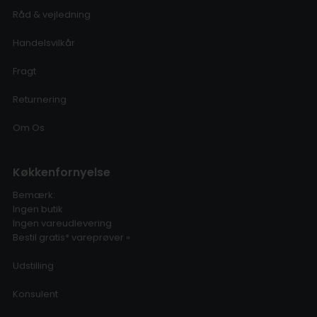
Råd & vejledning
Handelsvilkår
Fragt
Returnering
Om Os
Køkkenfornyelse
Bemærk:
Ingen butik
Ingen vareudlevering
Bestil gratis* vareprøver »
Udstilling
Konsulent