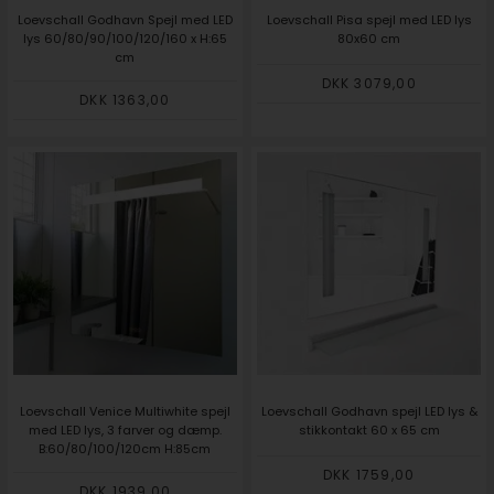
Loevschall Godhavn Spejl med LED
Loevschall Pisa spejl med LED lys
lys 60/80/90/100/120/160 x H:65
80x60 cm
cm
DKK 3079,00
DKK 1363,00
Loevschall Venice Multiwhite spejl
Loevschall Godhavn spejl LED lys &
med LED lys, 3 farver og dæmp.
stikkontakt 60 x 65 cm
B:60/80/100/120cm H:85cm
DKK 1759,00
DKK 1939,00