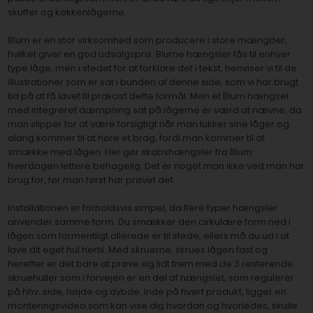
skuffer og køkkenlågerne.
Blum er en stor virksomhed som producere i store mængder,
hvilket giver en god udsalgspris. Blume hængsler fås til enhver
type låge, men i stedet for at forklare det i tekst, henviser vi til de
illustrationer som er sat i bunden af denne side, som vi har brugt
tid på at få lavet til præcist dette formål. Men et Blum hængsel
med integreret dæmpning sat på lågerne er værd at nævne, da
man slipper for at være forsigtigt når man lukker sine låger og
aldrig kommer til at høre et brag, fordi man kommer til at
smække med lågen. Her gør skabshængsler fra Blum
hverdagen lettere behagelig. Det er noget man ikke ved man har
brug for, før man først har prøvet det.
Installationen er forholdsvis simpel, da flere typer hængsler
anvender samme form. Du smækker den cirkulære form ned i
lågen som formentligt allerede er til stede, ellers må du ud i at
lave dit eget hul hertil. Med skruerne, skrues lågen fast og
herefter er det bare at prøve sig lidt frem med de 3 resterende
skruehuller som i forvejen er en del af hængslet, som regulerer
på hhv. side, højde og dybde. Inde på hvert produkt, ligger en
monteringsvideo som kan vise dig hvordan og hvorledes, skulle