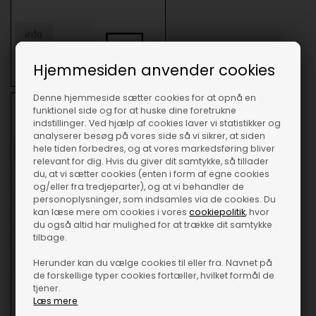
Hjemmesiden anvender cookies
Denne hjemmeside sætter cookies for at opnå en
funktionel side og for at huske dine foretrukne
indstillinger. Ved hjælp af cookies laver vi statistikker og
analyserer besøg på vores side så vi sikrer, at siden
hele tiden forbedres, og at vores markedsføring bliver
relevant for dig. Hvis du giver dit samtykke, så tillader
BLUM basishængsel med
du, at vi sætter cookies (enten i form af egne cookies
dæmpning
og/eller fra tredjeparter), og at vi behandler de
personoplysninger, som indsamles via de cookies. Du
Basishængsel
med dæmpning.
Vælg
kan læse mere om cookies i vores
cookiepolitik
, hvor
alm. bagplade eller speciel bagplade.
du også altid har mulighed for at trække dit samtykke
Velegnet til nye(re) skabe samt
tilbage.
udskiftning i ældre skabe.
Herunder kan du vælge cookies til eller fra. Navnet på
de forskellige typer cookies fortæller, hvilket formål de
tjener.
Læs mere