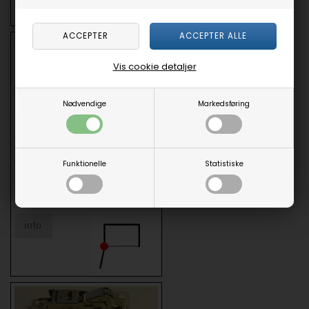
Vis cookie detaljer
Nødvendige
Markedsføring
BLUM hængsel med integreret
dæmpning.
Vælg alm. bagplade eller speciel
bagplade.
Funktionelle
Statistiske
Velegnet til nye(re) skabe samt
udskiftning i ældre skabe.