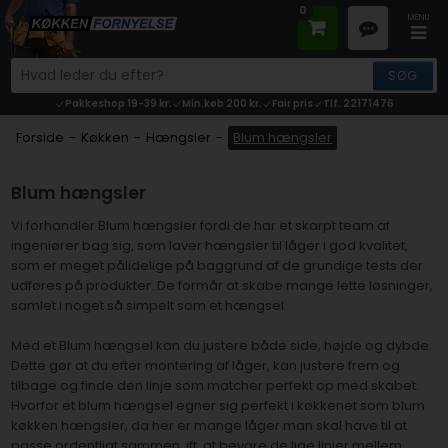
0
Pakkeshop 19-39 kr.
Min.køb 200 kr.
Fair pris
Tlf. 22171476
Forside
-
Køkken
-
Hængsler
-
Blum hængsler
Blum hængsler
Vi forhandler Blum hængsler fordi de har et skarpt team af
ingeniører bag sig, som laver hængsler til låger i god kvalitet,
som er meget pålidelige på baggrund af de grundige tests der
udføres på produkter. De formår at skabe mange lette løsninger,
samlet i noget så simpelt som et hængsel.
Med et Blum hængsel kan du justere både side, højde og dybde.
Dette gør at du efter montering af låger, kan justere frem og
tilbage og finde den linje som matcher perfekt op med skabet.
Hvorfor et blum hængsel egner sig perfekt i køkkenet som blum
køkken hængsler, da her er mange låger man skal have til at
passe ordentligt sammen, ift. at bevare de lige linjer mellem