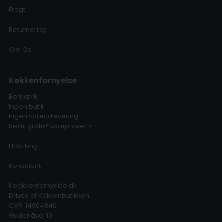
Fragt
Returnering
Om Os
Køkkenfornyelse
Bemærk:
Ingen butik
Ingen vareudlevering
Bestil gratis* vareprøver »
Udstilling
Konsulent
Koekkenfornyelse.dk
Drives af Køkkenbutikken
CVR: 14904840
Gudenåvej 10