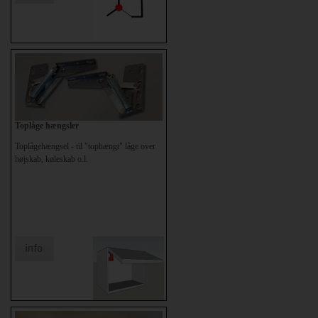
Toplåge hængsler
Toplågehængsel - til "tophængt" låge over
højskab, køleskab o.l.