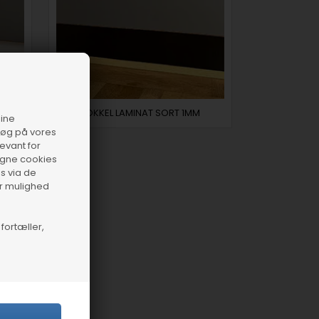
SOKKEL LAMINAT SORT 1MM
dine
esøg på vores
levant for
 egne cookies
s via de
ar mulighed
fortæller,