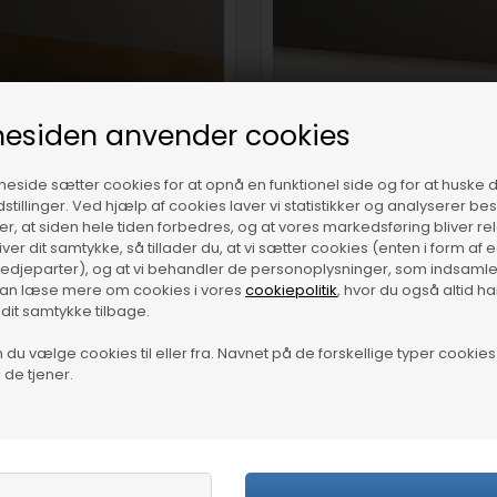
esiden anvender cookies
SOKKEL STÅLLAMINAT 11MM
SOKKEL LAMINAT HVID 1MM
side sætter cookies for at opnå en funktionel side og for at huske 
dstillinger. Ved hjælp af cookies laver vi statistikker og analyserer b
krer, at siden hele tiden forbedres, og at vores markedsføring bliver re
giver dit samtykke, så tillader du, at vi sætter cookies (enten i form af
tredjeparter), og at vi behandler de personoplysninger, som indsamle
kan læse mere om cookies i vores
cookiepolitik
, hvor du også altid h
 dit samtykke tilbage.
du vælge cookies til eller fra. Navnet på de forskellige typer cookies 
 de tjener.
VAREPRØVER