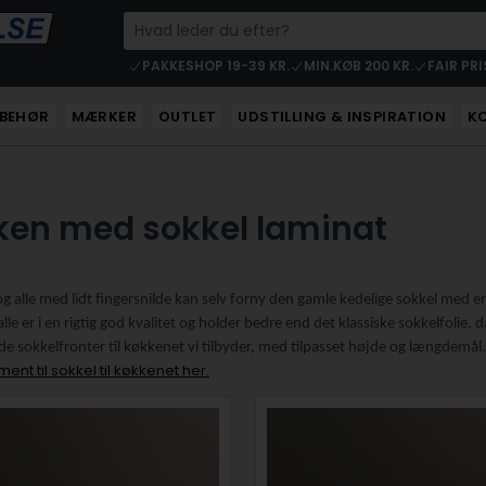
PAKKESHOP 19-39 KR.
MIN.KØB 200 KR.
FAIR PRI
LBEHØR
MÆRKER
OUTLET
UDSTILLING & INSPIRATION
K
kken med sokkel laminat
og alle med lidt fingersnilde kan selv forny den gamle kedelige sokkel med e
alle er i en rigtig god kvalitet og holder bedre end det klassiske sokkelfolie
de sokkelfronter til køkkenet vi tilbyder, med tilpasset højde og længdemål.
ent til sokkel til køkkenet her.