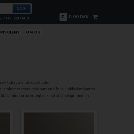
0
0,00
DKK
S
TLF. 22171476
ONSULENT
OM OS
n ny tidssvarende overflade.
, da laminat er mere holdbart end folie. Sokkellaminaten
 Stållaminaterne er ægte slebet stål belagt med en