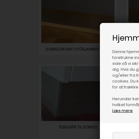
Hjemm
SOKKELFRONT I STÅLLAMINAT 1MM
Denne hjemme
foretrukne in
side så vi si
dig. Hvis du 
og/eller fra 
cookies. Du 
for at trække
Herunder kan 
hvilket formål
Læs mere
TILBEHØR TIL SOKKEL