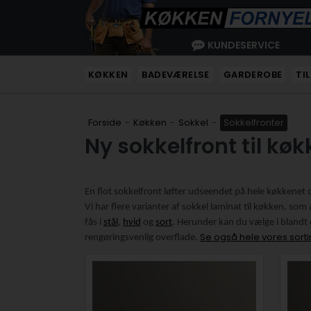
KUNDESERVICE
KØKKEN
BADEVÆRELSE
GARDEROBE
TI
Forside
-
Køkken
-
Sokkel
-
Sokkelfronter
Ny sokkelfront til kø
En flot sokkelfront løfter udseendet på hele køkkenet 
Vi har flere varianter af sokkel laminat til køkken, som 
fås i
stål
,
hvid
og
sort
. Herunder kan du vælge i blandt 
Se også hele vores sortim
rengøringsvenlig overflade.