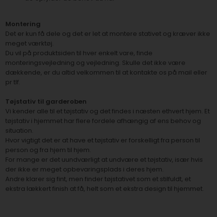
Montering
Det er kun få dele og det er let at montere stativet og kræver ikke
meget værktøj.
Du vil på produktsiden til hver enkelt vare, finde
monteringsvejledning og vejledning. Skulle det ikke være
dækkende, er du altid velkommen til at kontakte os på mail eller
pr tlf.
Tøjstativ til garderoben
Vi kender alle til et tøjstativ og det findes i næsten ethvert hjem. Et
tøjstativ i hjemmet har flere fordele afhængig af ens behov og
situation.
Hvor vigtigt det er at have et tøjstativ er forskelligt fra person til
person og fra hjem til hjem.
For mange er det uundværligt at undvære et tøjstativ, især hvis
der ikke er meget opbevaringsplads i deres hjem.
Andre klarer sig fint, men finder tøjstativet som et stilfuldt, et
ekstra lækkert finish at få, helt som et ekstra design til hjemmet.