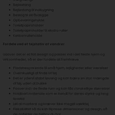
Bøjlestang
Bøjlestang til indbygning
Beslag til skråvægge
Opbevaringshylde
Toiletpapirsholder
Toiletpapirsholder til ekstra ruller
Køkkenrulleholde
Fordele ved et tøjstativ af vandrør
Udover det er et flot design og passer ind i det fleste hjem og
virksomheder, så er der fordele at fremhæve.
Pladsbesparende til små hjem, lejligheder eller værelser
Overskueligt at finde sit tøj
Det er yderst stabil løsning og kan bære en stor mængde
af tøj, uden at bukke
Passer ind i de fleste rum og kan fås i forskellige størrelser.
Holdbart materiale som er kendt for deres styrke og lang
levetid
Let at montere og kræver ikke meget værktøj
Fleksibilitet så du kan tilpasse dimensioner og design, så
de opfylder de behov du har