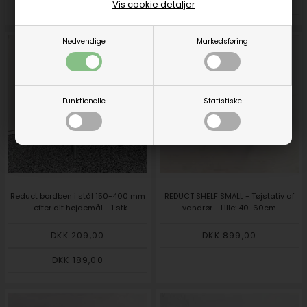
DKK 219,00
Vis cookie detaljer
Nødvendige
Markedsføring
Funktionelle
Statistiske
Reduct bordben i stål 150-400 mm
REDUCT SHELF SMALL - Tøjstativ af
- efter dit højdemål - 1 stk
vandrør - Lille: 40-60cm
DKK 209,00
DKK 899,00
DKK 189,00