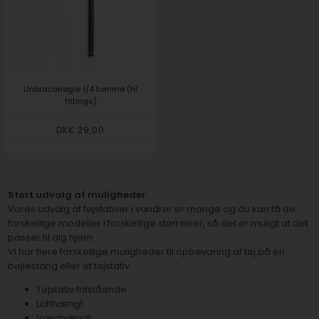
Unbraconøgle 1/4 tomme (til
fittings)
DKK 29,00
Stort udvalg af muligheder
Vores udvalg af tøjstativer i vandrør er mange og du kan få de
forskellige modeller i forskellige størrelser, så det er muligt at det
passer til dig hjem.
Vi har flere forskellige muligheder til opbevaring af tøj på en
bøjlestang eller et tøjstativ.
Tøjstativ fritstående
Lofthængt
Væghængt