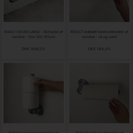
REDUCT SHOES LARGE - Skohylde af
REDUCT dobbelt toiletrulleholder af
vandrør - Stor: 100-150cm
vandrør - rå og solid
DKK 999,00
DKK 199,00
REDUCT reservepapirholder af
REDUCT køkkenrulleholder af