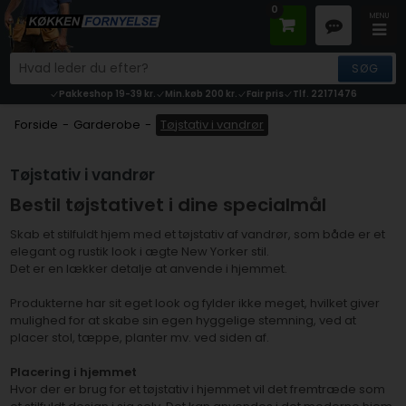
0
Pakkeshop 19-39 kr.
Min.køb 200 kr.
Fair pris
Tlf. 22171476
Forside
-
Garderobe
-
Tøjstativ i vandrør
Tøjstativ i vandrør
Bestil tøjstativet i dine specialmål
Skab et stilfuldt hjem med et tøjstativ af vandrør, som både er et
elegant og rustik look i ægte New Yorker stil.
Det er en lækker detalje at anvende i hjemmet.
Produkterne har sit eget look og fylder ikke meget, hvilket giver
mulighed for at skabe sin egen hyggelige stemning, ved at
placer stol, tæppe, planter mv. ved siden af.
Placering i hjemmet
Hvor der er brug for et tøjstativ i hjemmet vil det fremtræde som