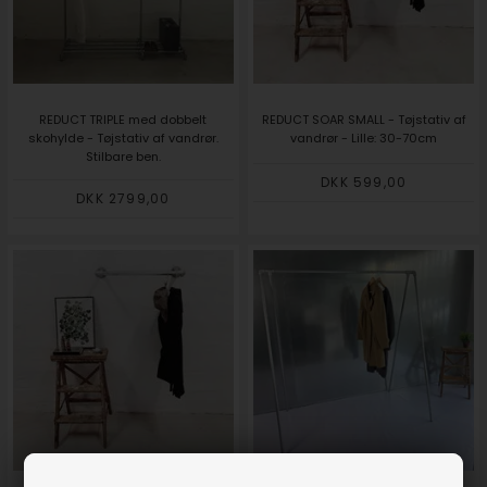
REDUCT TRIPLE med dobbelt
REDUCT SOAR SMALL - Tøjstativ af
skohylde - Tøjstativ af vandrør.
vandrør - Lille: 30-70cm
Stilbare ben.
DKK 599,00
DKK 2799,00