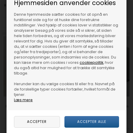
Hjemmesiden anvender cookies
REDUCT SOAR MEDIUM - Tøjstativ af
Fritstående tøjstativ i vandrør
vandrør - Mellem: 80-120cm
Denne hjemmeside sætter cookies for at opnå en
funktionel side og for at huske dine foretrukne
DKK 699,00
DKK 999,00
indstillinger. Ved hjælp af cookies laver vi statistikker og
analyserer besøg på vores side så vi sikrer, at siden
hele tiden forbedres, og at vores markedsføring bliver
relevant for dig. Hvis du giver dit samtykke, så tillader
du, at vi sætter cookies (enten i form af egne cookies
og/eller fra tredjeparter), og at vi behandler de
personoplysninger, som indsamles via de cookies. Du
kan læse mere om cookies i vores
cookiepolitik
, hvor
du også altid har mulighed for at trække dit samtykke
tilbage.
Herunder kan du vælge cookies til eller fra. Navnet på
de forskellige typer cookies fortæller, hvilket formål de
tjener.
Læs mere
REDUCT SOAR LARGE - Tøjstativ af
Reduct bordben i stål 401-900 mm
vandrør - Lang: 130-180cm
- efter dit højdemål - 1 stk
DKK 799,00
DKK 239,00