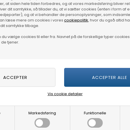
krer, at siden hele tiden forbedres, og at vores markedsføring bliver re
giver dit samtykke, så tillader du, at vi sætter cookies (enten i form af
tredjeparter), og at vi behandler de personoplysninger, som indsamle
kan læse mere om cookies i vores
cookiepolitik
, hvor du også altid h
 dit samtykke tilbage.
du vælge cookies til eller fra. Navnet på de forskellige typer cookies 
 de tjener.
JSKAB efter mål H:971-1952
HØJSKAB efter mål H:1953-
B:501-1000 D:150-580 mm
B:150-500 D:150-580 m
Vis cookie detaljer
DKK 5499,00
DKK 5799,00
e
Markedsføring
Funktionelle