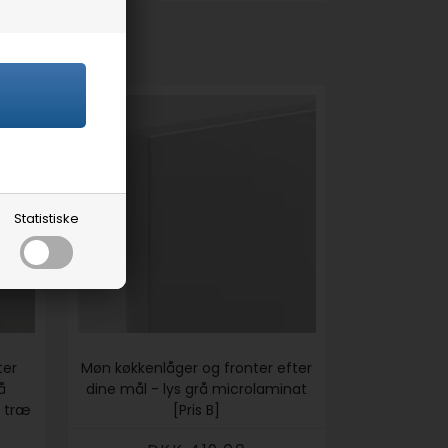
Statistiske
ter
Møn køkkenlåger og fronter efter
å
dine mål - lys grå microlaminat
f træ
[Pris B]