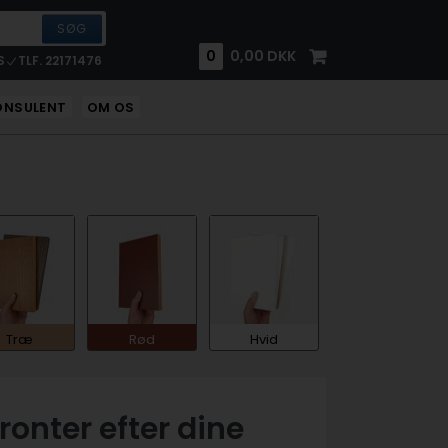
0
0,00
DKK
S
TLF. 22171476
ONSULENT
OM OS
Træ
Rød
Hvid
ronter efter dine