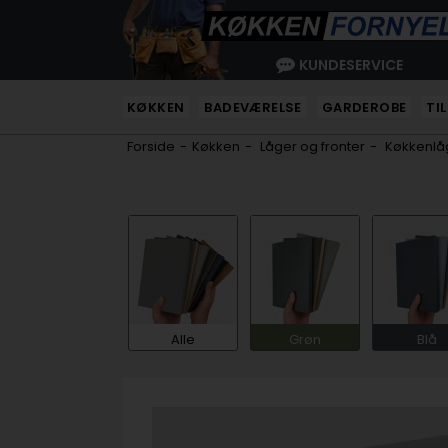
KUNDESERVICE
KØKKEN
BADEVÆRELSE
GARDEROBE
TI
Forside
-
Køkken
-
Låger og fronter
-
Køkkenlåg
Alle
Grøn
Blå