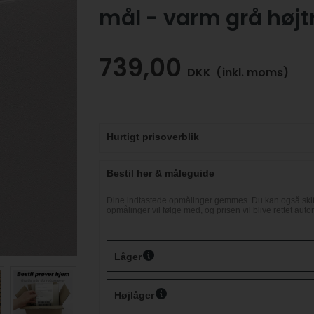
mål - varm grå højt
739,00
DKK
(inkl. moms)
Hurtigt prisoverblik
Bestil her & måleguide
Dine indtastede opmålinger gemmes. Du kan også skift
opmålinger vil følge med, og prisen vil blive rettet auto
Låger
Højlåger