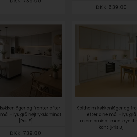
DKK 739,00
DKK 839,00
køkkenlåger og fronter efter
Saltholm køkkenlåger og fro
 mål - lys grå højtrykslaminat
efter dine mål - lys grå
[Pris E]
microlaminat med krydsfi
kant [Pris B]
DKK 739,00