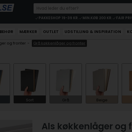
PAKKESHOP 19-39 KR.
MIN.KØB 200 KR.
FAIR PRI
LBEHØR
MÆRKER
OUTLET
UDSTILLING & INSPIRATION
K
er og fronter
-
Grå køkkenlåger og fronter
Sort
Grå
Beige
Als køkkenlåger og f