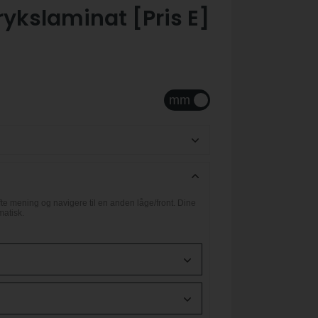
rykslaminat [Pris E]
e mening og navigere til en anden låge/front. Dine
matisk.