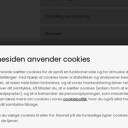
Opmåling og montering
Bemærk
Varenr.:
2006-als
esiden anvender cookies
Se alle køkkenlåger og fronter
side sætter cookies for at opnå en funktionel side og for at huske 
dstillinger. Ved hjælp af cookies laver vi statistikker og analyserer b
Spørgsmål?
krer, at siden hele tiden forbedres, og at vores markedsføring bliver re
Ring til os på tlf.
22129000
giver dit samtykke, så tillader du, at vi sætter cookies (enten i form af
tredjeparter), og at vi behandler de personoplysninger, som indsamle
kan læse mere om cookies i vores
cookiepolitik
, hvor du også altid h
 dit samtykke tilbage.
Indsend spørgsmål eller fotos
du vælge cookies til eller fra. Navnet på de forskellige typer cookies 
 de tjener.