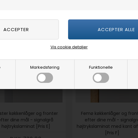
Vis cookie detaljer
e
Markedsføring
Funktionelle
lster køkkenlåger og fronter
Femø køkkenlåger og fron
efter dine mål - signalgrå
efter dine mål - signalgr
højtrykslaminat [Pris E]
højtrykslaminat med kant a
[Pris F]