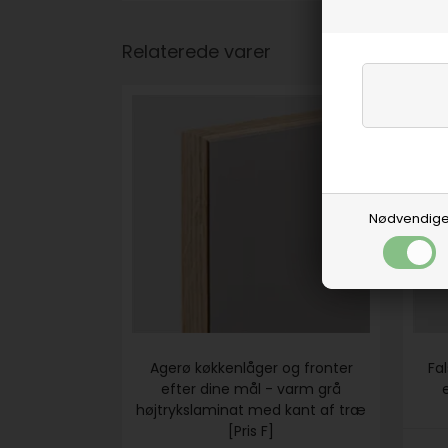
Relaterede varer
Nødvendig
Agerø køkkenlåger og fronter
Fa
efter dine mål - varm grå
højtrykslaminat med kant af træ
[Pris F]