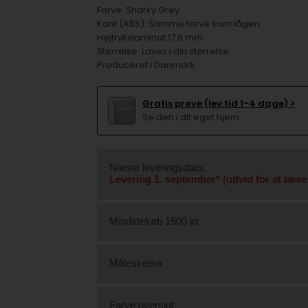
Farve: Sharky Grey
Kant (ABS): Samme farve som lågen
Højtrykslaminat 17,6 mm
Størrelse: Laves i din størrelse
Produceret i Danmark
Gratis prøve (lev.tid 1-4 dage) >
Se den i dit eget hjem
Næste leveringsdato:
Levering 1. september* (udvid for at læse
Mindstekøb 1500 kr.
Måleskema
Farve oversigt