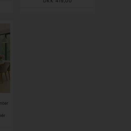
DKK 419,00
nter
nér