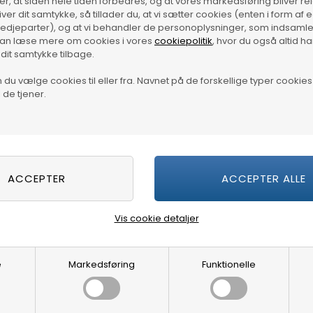
krer, at siden hele tiden forbedres, og at vores markedsføring bliver re
giver dit samtykke, så tillader du, at vi sætter cookies (enten i form af
tredjeparter), og at vi behandler de personoplysninger, som indsamle
kan læse mere om cookies i vores
cookiepolitik
, hvor du også altid h
 dit samtykke tilbage.
du vælge cookies til eller fra. Navnet på de forskellige typer cookies 
 de tjener.
Vis cookie detaljer
e
Markedsføring
Funktionelle