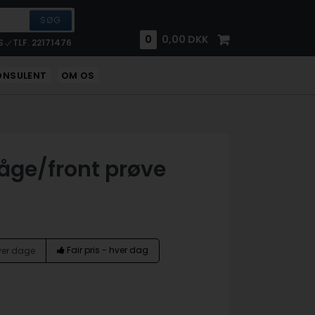
0
0,00
DKK
S
TLF. 22171476
ONSULENT
OM OS
låge/front prøve
Fair pris - hver dag
hver dage