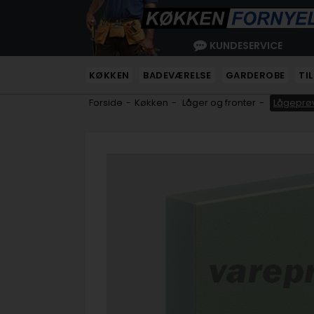
KUNDESERVICE
KØKKEN
BADEVÆRELSE
GARDEROBE
TI
Forside
-
Køkken
-
Låger og fronter
-
Lågeprøv