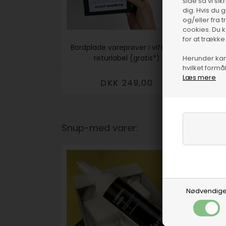
side så vi si
dig. Hvis du 
og/eller fra 
cookies. Du 
for at trække
Bordplade vareprøver i vifte inkl.
returlabel (gratis*)
Herunder kan 
hvilket formål
Læs mere
DKK 249,00
Snup-med varer:
Nødvendig