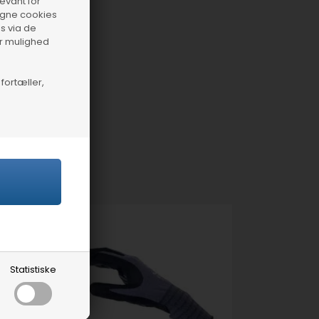
levant for
 egne cookies
s via de
ar mulighed
fortæller,
Statistiske