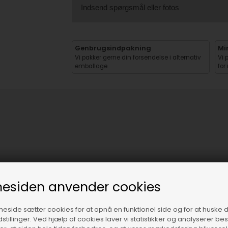
Indsend spørgsmål eller fotos
Genbrugsindpakning
Mi
Vi pakker gerne din forsendelse i alternativ
Vi 
emballage.
for
esiden anvender cookies
side sætter cookies for at opnå en funktionel side og for at huske 
dstillinger. Ved hjælp af cookies laver vi statistikker og analyserer b