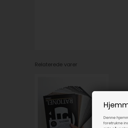
Relaterede varer
Hjemm
Denne hjemme
foretrukne in