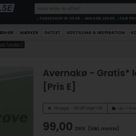
PAKKESHOP 19-39 KR.
MIN.KØB 200 KR.
FAIR PRI
LBEHØR
MÆRKER
OUTLET
UDSTILLING & INSPIRATION
K
er (gratis*)
Avernakø - Gratis* 
[Pris E]
- Alt på lager i DK
På lager
Lev. 1-3 
99,00
DKK
(inkl. moms)