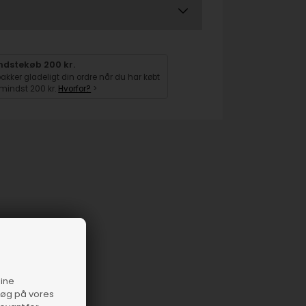
ndstekøb 200 kr.
pakker gladeligt din ordre når du har købt
 mindst 200 kr.
Hvorfor?
>
dine
esøg på vores