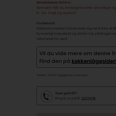
Mindstekøb 1500 kr.
Bemærk! Når du endeligt bestiller dine låger og
kr. (ex. fragt og opstart)
Forbehold
Køkkenfornyelse forbeholder sig ret til ikke at
forsvarligt indpakket og derfor har pådraget si
returneret for sent.
Vil du vide mere om denne f
Find den på
køkkenlågeside
Varenr.:
2040-Lågeprøve-Avernakø
Spørgsmål?
Ring til os på tlf.
22171476