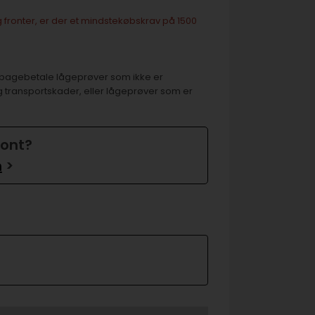
 fronter, er der et mindstekøbskrav på 1500
 tilbagebetale lågeprøver som ikke er
g transportskader, eller lågeprøver som er
ront?
n
>