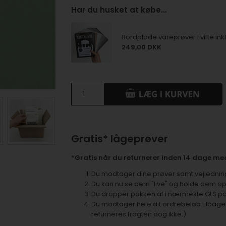
Har du husket at købe…
Bordplade vareprøver i vifte inkl.
249,00 DKK
Gratis* lågeprøver
*Gratis når du returnerer inden 14 dage med
Du modtager dine prøver samt vejledning 
Du kan nu se dem "live" og holde dem op 
Du dropper pakken af i nærmeste GLS p
Du modtager hele dit ordrebeløb tilbage
returneres fragten dog ikke.)