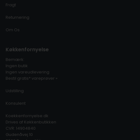
Fragt
Returnering
Om Os
Køkkenfornyelse
Bemærk:
Ingen butik
Ingen vareudlevering
Bestil gratis* vareprøver »
Udstilling
Konsulent
Koekkenfornyelse.dk
Drives af Køkkenbutikken
CVR: 14904840
Gudenåvej 10