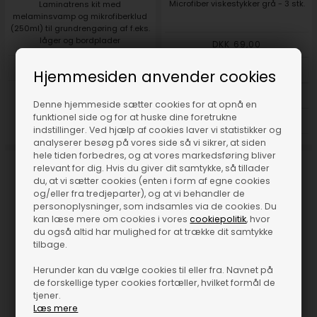
Microfiber viskestykker grå - 3 stk.
Laminatrens kit med
melaminsvamp og mikrofiberklud
(250ml) til grundrengøring af f.eks.
låger og bordplader
DKK 69,00
DKK 269,00
DKK 66,70
Hjemmesiden anvender cookies
DKK 65,00
Denne hjemmeside sætter cookies for at opnå en
funktionel side og for at huske dine foretrukne
DKK 59,00
indstillinger. Ved hjælp af cookies laver vi statistikker og
analyserer besøg på vores side så vi sikrer, at siden
hele tiden forbedres, og at vores markedsføring bliver
relevant for dig. Hvis du giver dit samtykke, så tillader
du, at vi sætter cookies (enten i form af egne cookies
og/eller fra tredjeparter), og at vi behandler de
personoplysninger, som indsamles via de cookies. Du
kan læse mere om cookies i vores
cookiepolitik
, hvor
du også altid har mulighed for at trække dit samtykke
tilbage.
Herunder kan du vælge cookies til eller fra. Navnet på
de forskellige typer cookies fortæller, hvilket formål de
tjener.
Læs mere