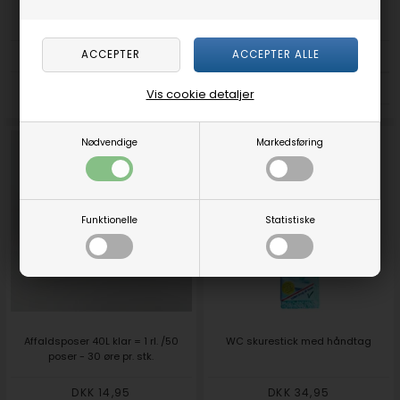
Affaldsposer med snøreluk, 20 L
Arbejdshandsker Plus Proff.
1 rl./20 poser
DKK 12,95
DKK 99,00
DKK 89,00
Vis cookie detaljer
Nødvendige
Markedsføring
Funktionelle
Statistiske
Affaldsposer 40L klar = 1 rl. /50
WC skurestick med håndtag
poser - 30 øre pr. stk.
DKK 14,95
DKK 34,95