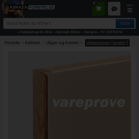
0
Pakkeshop 19-39 kr.
Min.køb 200 kr.
Fair pris
Tlf. 22171476
Forside
-
Køkken
-
Låger og fronter
-
Lågeprøver (gratis*)