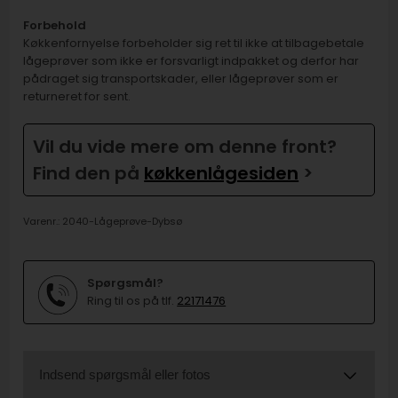
Forbehold
Køkkenfornyelse forbeholder sig ret til ikke at tilbagebetale
lågeprøver som ikke er forsvarligt indpakket og derfor har
pådraget sig transportskader, eller lågeprøver som er
returneret for sent.
Vil du vide mere om denne front?
Find den på
køkkenlågesiden
>
Varenr.:
2040-Lågeprøve-Dybsø
Spørgsmål?
Ring til os på tlf.
22171476
Indsend spørgsmål eller fotos