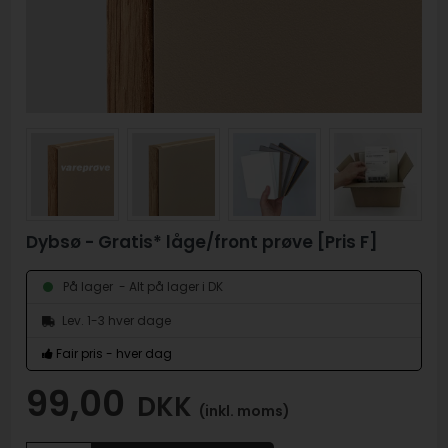
Dybsø - Gratis* låge/front prøve [Pris F]
- Alt på lager i DK
På lager
Lev. 1-3 hver dage
Fair pris - hver dag
99,00
DKK
(inkl. moms)