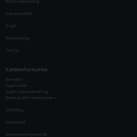
Råd & vejledning
Handelsvilkår
Fragt
Returnering
Om Os
Køkkenfornyelse
Bemærk:
Ingen butik
Ingen vareudlevering
Bestil gratis* vareprøver »
Udstilling
Konsulent
Koekkenfornyelse.dk