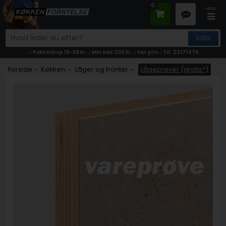
0
Pakkeshop 19-39 kr.
Min.køb 200 kr.
Fair pris
Tlf. 22171476
Forside
-
Køkken
-
Låger og fronter
-
Lågeprøver (gratis*)