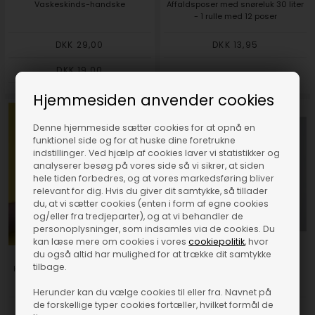
Vaskeskinds-handske
Affaldsposer med snøreluk 30 liter
- 1 rulle med 12 poser
DKK 29,00
DKK 13,95
DKK 19,00
Hjemmesiden anvender cookies
Denne hjemmeside sætter cookies for at opnå en
funktionel side og for at huske dine foretrukne
indstillinger. Ved hjælp af cookies laver vi statistikker og
analyserer besøg på vores side så vi sikrer, at siden
hele tiden forbedres, og at vores markedsføring bliver
relevant for dig. Hvis du giver dit samtykke, så tillader
du, at vi sætter cookies (enten i form af egne cookies
og/eller fra tredjeparter), og at vi behandler de
personoplysninger, som indsamles via de cookies. Du
kan læse mere om cookies i vores
cookiepolitik
, hvor
du også altid har mulighed for at trække dit samtykke
tilbage.
Håndsæbe Golden Nectar 500ml
Melaminsvamp til fjernelse af
pletter - hvid 10 stk.
Herunder kan du vælge cookies til eller fra. Navnet på
de forskellige typer cookies fortæller, hvilket formål de
DKK 18,88
DKK 49,00