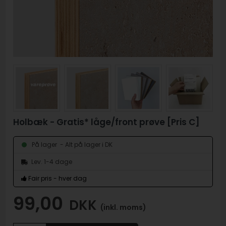
Holbæk - Gratis* låge/front prøve [Pris C]
- Alt på lager i DK
På lager
Lev. 1-4 dage
Fair pris - hver dag
99,00
DKK
(inkl. moms)