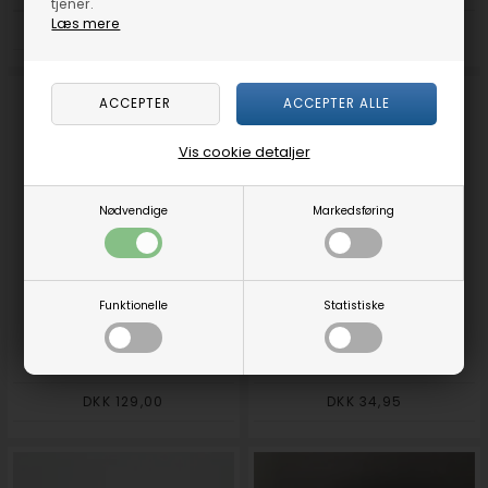
tjener.
Læs mere
DKK 16,88
Vis cookie detaljer
Nødvendige
Markedsføring
Funktionelle
Statistiske
PROVO 4X LED skabslampe
WC skurestick med håndtag
med auto-tænd
DKK 129,00
DKK 34,95