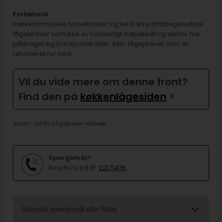
Forbehold
Køkkenfornyelse forbeholder sig ret til ikke at tilbagebetale
lågeprøver som ikke er forsvarligt indpakket og derfor har
pådraget sig transportskader, eller lågeprøver som er
returneret for sent.
Vil du vide mere om denne front?
Find den på
køkkenlågesiden
>
Varenr.:
2040-Lågeprøve-Holbæk
Spørgsmål?
Ring til os på tlf.
22171476
Indsend spørgsmål eller fotos