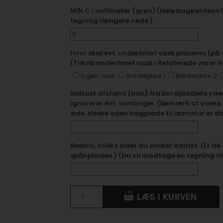
Mål C i millimeter (grøn) (Hele bagkantens læ
tegning længere nede.)
Hvor skal evt. underlimet vask placeres (på
(Tilkøb underlimet vask i Relaterede varer 
Ingen vask
Bordstykke 1
Bordstykke 2
Indtast afstand (mm) fra bordpladens yders
ignorerer evt. samlinger. (Bemærk at vaske k
side. Vaske uden bagplade til armatur er d
Beskriv, hvilke sider du ønsker kantet. (Er de
spånpladen.) (Du vil modtage en tegning ti