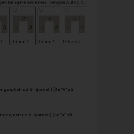
gen længere nede med længde A, B og C.
1
U-form 2
U-form 3
U-form 4
gde, helt ud til hjørnet.) (Se "A" på
gde, helt ud til hjørnet.) (Se "B" på