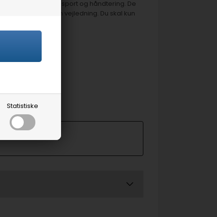
kke samlede pga. transport og håndtering. De
er samlebeslag og en vejledning. Du skal kun
 bordpladen.
å de når godt frem.
ader
>
Statistiske