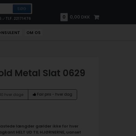
0
0,00
DKK
S
TLF. 22171476
ONSULENT
OM OS
old Metal Slat 0629
Fair pris - hver dag
l 10 hver dage
astede længder gælder ikke for hver
gkant HELT UD TIL HJØRNERNE, uanset