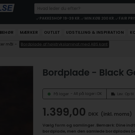
PAKKESHOP 19-39 KR.
MIN.KØB 200 KR.
FAIR PRI
LBEHØR
MÆRKER
OUTLET
UDSTILLING & INSPIRATION
K
ter mål
-
Bordplade af højstrykslaminat med ABS kant
Bordplade - Black G
- Alt på lager i DK
På lager
Lev. Op ti
1.399,00
DKK
(inkl. moms)
Vælg form og samlinger. Bemærk: Dine indt
bordplade, men den samlede bordplades ba