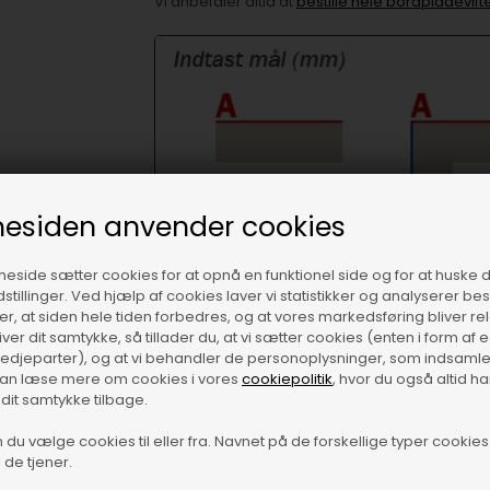
Vi anbefaler altid at
bestille hele bordpladevif
esiden anvender cookies
side sætter cookies for at opnå en funktionel side og for at huske 
dstillinger. Ved hjælp af cookies laver vi statistikker og analyserer b
krer, at siden hele tiden forbedres, og at vores markedsføring bliver re
giver dit samtykke, så tillader du, at vi sætter cookies (enten i form af
tredjeparter), og at vi behandler de personoplysninger, som indsamle
Specifikationer
kan læse mere om cookies i vores
cookiepolitik
, hvor du også altid h
Kerne: Spånplade
 dit samtykke tilbage.
Laminat: 0,8 mm højtrykslaminat
Produceret i Danmark.
du vælge cookies til eller fra. Navnet på de forskellige typer cookies 
 de tjener.
Du modtager beslag til samlinger