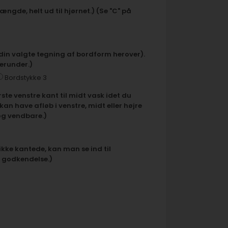
ngde, helt ud til hjørnet.) (Se "C" på
 din valgte tegning af bordform herover).
herunder.)
Bordstykke 3
te venstre kant til midt vask idet du
an have afløb i venstre, midt eller højre
og vendbare.)
 ikke kantede, kan man se ind til
l godkendelse.)