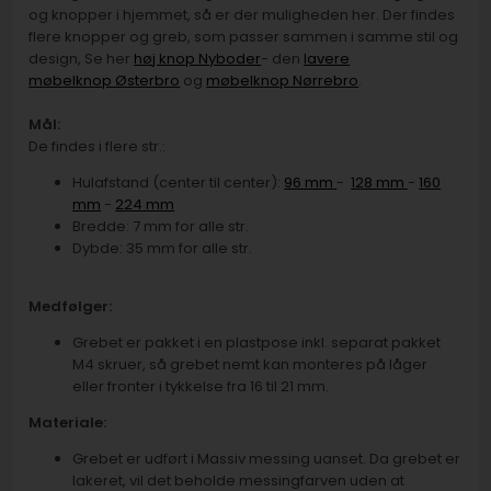
og knopper i hjemmet, så er der muligheden her. Der findes
flere knopper og greb, som passer sammen i samme stil og
design, Se her
høj knop Nybode
r
- den
lavere
møbelknop Østerbro
og
møbelknop Nørrebro
.
Mål:
De findes i flere str.:
Hulafstand (center til center):
96 mm
-
128 mm
-
160
mm
-
224 mm
Bredde: 7 mm for alle str.
Dybde: 35 mm for alle str.
Medfølger:
Grebet er pakket i en plastpose inkl. separat pakket
M4 skruer, så grebet nemt kan monteres på låger
eller fronter i tykkelse fra 16 til 21 mm.
Materiale:
Grebet er udført i Massiv messing uanset. Da grebet er
lakeret, vil det beholde messingfarven uden at