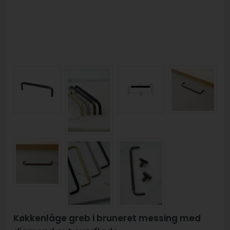
Køkkenlåge greb i bruneret messing med