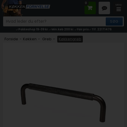
0
Pakkeshop 19-39 kr.
Min.køb 200 kr.
Fair pris
Tlf. 22171476
Forside
-
Køkken
-
Greb
-
Køkkengreb