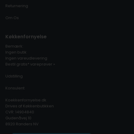
Returnering
Om Os
Køkkenfornyelse
Bemærk:
Ingen butik
Ingen vareudlevering
Bestil gratis* vareprøver »
Udstilling
Konsulent
Koekkenfornyelse.dk
Drives af Køkkenbutikken
CVR: 14904840
Gudenåvej 10
8920 Randers NV