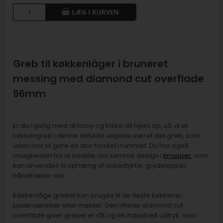
Greb til køkkenlåger i bruneret
messing med diamond cut overflade
96mm
Er du i gang med at forny og friske dit hjem op, så vil et
køkkengreb i denne stilfulde udgave været det greb, som
uden tvivl vil gøre en stor forskel i rummet. Du har også
muligheden fro at bestille det samme design i
knopper
, som
kan anvendes til ophæng af viskestykke, grydelapper,
håndklæde osv.
Køkkenlåge grebet kan bruges til de fleste køkkener,
badeværelser eller møbler. Den riflede diamond cut
overflade giver grebet et råt og let industrielt udtryk, som