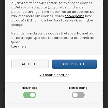
Køkkenlåge greb i sort messing
Køkkenlåge greb i massiv messing
du, at vi sætter cookies (enten i form af egne cookies
med diamond cut overflade
uden lak og med diamond cut
og/eller fra tredjeparter), og at vi behandler de
96mm/128mm/160mm/224mm
overflade
personoplysninger, som indsamles via de cookies. Du
96mm/128mm/160mm/224mm
kan læse mere om cookies i vores
cookiepolitik
, hvor
DKK 169,00
du også altid har mulighed for at trække dit samtykke
DKK 169,00
tilbage.
Herunder kan du vælge cookies til eller fra. Navnet på
de forskellige typer cookies fortæller, hvilket formål de
tjener.
Læs mere
Vis cookie detaljer
Nødvendige
Markedsføring
Køkkenlåge greb i massiv messing
Østerbro - Køkkengreb i messing i
med lak og diamond cut overflade
rustfri stål look med diamond cut
96mm/128mm/160mm/224mm
overflade
96mm/128mm/160mm/224mm
DKK 169,00