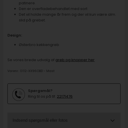
patinere.
Den er overfladebehandlet med sort
Det vil holde mange år frem og der vil kun være alm.
slid på grebet.
Design:
Østerbro køkkengreb
Se vores brede udvalg af
greb og knopper her
Varenr.:
0112-XX96OBD - Mast
Spørgsmål?
Ring til os på tlf.
22171476
Indsend spørgsmål eller fotos