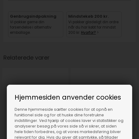
Genbrugsindpakning
Mindstekøb 200 kr.
Vi pakker gerne din
Vi pakker gladeligt din ordre
forsendelse i alternativ
når du har købt for mindst
emballage.
200 kr.
Hvorfor?
>
Relaterede varer
Hjemmesiden anvender cookies
Denne hjemmeside sætter cookies for at opnå en
funktionel side og for at huske dine foretrukne
indstillinger. Ved hjælp af cookies laver vi statistikker og
analyserer besøg på vores side så vi sikrer, at siden
hele tiden forbedres, og at vores markedsføring bliver
relevant for dig. Hvis du giver dit samtykke, så tillader