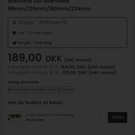
diamond cut overflade
96mm/128mm/160mm/224mm
- Alt på lager i DK
På lager
Lev. 1-3 hver dage
Fair pris - hver dag
189,00
DKK
(inkl. moms)
Enhedspris ved køb af 3 ,
164,00
DKK
(inkl. moms)
Enhedspris ved køb af 10 ,
139,00
DKK
(inkl. moms)
Vælg størrelse
96 mm
128 mm
160 mm
224 mm
Har du husket at købe…
Grebsskabelon til montering
TILFØJ
119,00 DKK