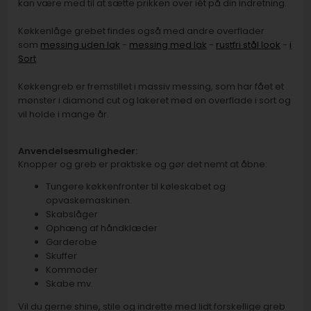
kan være med til at sætte prikken over iét på din indretning.
Køkkenlåge grebet findes også med andre overflader
som
messing uden lak
-
messing med lak
-
rustfri stål look
-
i
Sort
Køkkengreb er fremstillet i massiv messing, som har fået et
mønster i diamond cut og lakeret med en overflade i sort og
vil holde i mange år.
Anvendelsesmuligheder:
Knopper og greb er praktiske og gør det nemt at åbne:
Tungere køkkenfronter til køleskabet og
opvaskemaskinen.
Skabslåger
Ophæng af håndklæder
Garderobe
Skuffer
Kommoder
Skabe mv.
Vil du gerne shine, stile og indrette med lidt forskellige greb