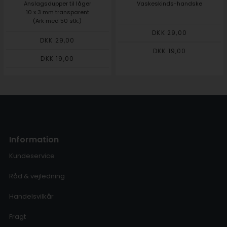
Anslagsdupper til låger
Vaskeskinds-handske
10 x 3 mm transparent
(Ark med 50 stk.)
DKK 29,00
DKK 29,00
DKK 19,00
DKK 19,00
Information
Kundeservice
Råd & vejledning
Handelsvilkår
Fragt