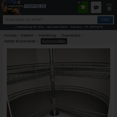
0
Pakkeshop 19-39 kr.
Min.køb 200 kr.
Fair pris
Tlf. 22171476
Forside
-
Køkken
-
Indretning
-
Overskabe
-
Hylder til overskab
-
Gummimåtter