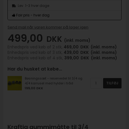
Lev. 1-3 hver dage
Fair pris - hver dag
Send mail når varen kommer på lager igen
499,00
DKK
(inkl. moms)
Enhedspris ved køb af 2 stk,
469,00
DKK
(inkl. moms)
Enhedspris ved køb af 3 stk,
439,00
DKK
(inkl. moms)
Enhedspris ved køb af 4 stk,
399,00
DKK
(inkl. moms)
Har du husket at købe…
Bøsningssæt - reservedel til 3/4 og
TILFØJ
4/4 karrusel med hylder i tråd
199,00 DKK
Kraftig gummimåtte til 3/4