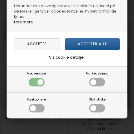
4/4 karrusel med hylder i tråd
sikrer mod vand - vandtæt
Herunder kan du vælge cookies til eller fra. Navnet på
de forskellige typer cookies fortæller, hvilket formål de
DKK 199,00
DKK 169,00
tjener.
Læs mere
Snup-med varer:
Vis cookie detaljer
Nødvendige
Markedsføring
Funktionelle
Statistiske
Microfiber viskestykker grå - 3 stk.
Anslagsdupper til låger
10 x 3 mm transparent
(Ark med 50 stk.)