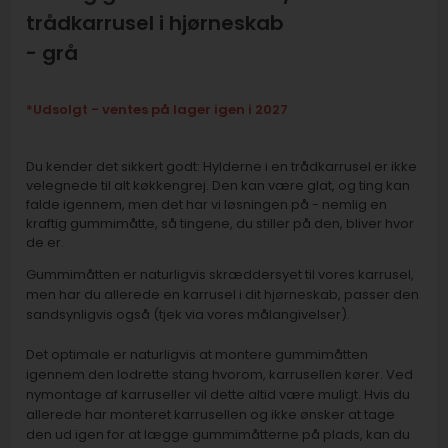
trådkarrusel i hjørneskab
- grå
*Udsolgt - ventes på lager igen i 2027
Du kender det sikkert godt: Hylderne i en trådkarrusel er ikke
velegnede til alt køkkengrej. Den kan være glat, og ting kan
falde igennem, men det har vi løsningen på - nemlig en
kraftig gummimåtte, så tingene, du stiller på den, bliver hvor
de er.
Gummimåtten er naturligvis skræddersyet til vores karrusel,
men har du allerede en karrusel i dit hjørneskab, passer den
sandsynligvis også (tjek via vores målangivelser).
Det optimale er naturligvis at montere gummimåtten
igennem den lodrette stang hvorom, karrusellen kører. Ved
nymontage af karruseller vil dette altid være muligt. Hvis du
allerede har monteret karrusellen og ikke ønsker at tage
den ud igen for at lægge gummimåtterne på plads, kan du