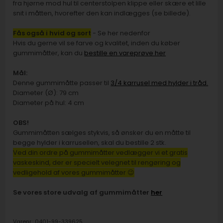
fra hjørne mod hul til centerstolpen klippe eller skære et lille
snit i måtten, hvorefter den kan indlægges (se billede).
Fås også i hvid og sort
- Se her nedenfor
Hvis du gerne vil se farve og kvalitet, inden du køber
gummimåtter, kan du
bestille en vareprøve her
Mål:
Denne gummimåtte passer til
3/4 karrusel med hylder i tråd.
Diameter (Ø): 79 cm
Diameter på hul: 4 cm
OBS!
Gummimåtten sælges stykvis, så ønsker du en måtte til
begge hylder i karrusellen, skal du bestille 2 stk.
Ved din ordre på gummimåtter vedlægger vi et gratis
vaskeskind, der
er specielt velegnet til rengøring og
vedligehold af vores gummimåtter 😉
Se vores store udvalg af gummimåtter
her
Varenr.:
0401-99-339625