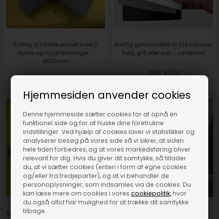
Kraftig 3/4 trådkarrusel med 2
Kraftig gummimåtte til 3/4 karrusel,
hylder og nylon bøsninger -
hvid, grå eller sort - vareprøve
Ø820mm
DKK 9,00
DKK 899,00
Hjemmesiden anvender cookies
Denne hjemmeside sætter cookies for at opnå en
funktionel side og for at huske dine foretrukne
indstillinger. Ved hjælp af cookies laver vi statistikker og
analyserer besøg på vores side så vi sikrer, at siden
hele tiden forbedres, og at vores markedsføring bliver
relevant for dig. Hvis du giver dit samtykke, så tillader
du, at vi sætter cookies (enten i form af egne cookies
og/eller fra tredjeparter), og at vi behandler de
personoplysninger, som indsamles via de cookies. Du
kan læse mere om cookies i vores
cookiepolitik
, hvor
du også altid har mulighed for at trække dit samtykke
tilbage.
Bøsningssæt - reservedel til 3/4 og
Gummimåtte til vaskeskab grå -