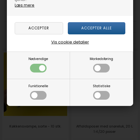
Rustfri stål. 80 mm i diameter.
Læs mere
DKK 49,00
DKK 79,00
DKK 75,00
DKK 69,00
Vis cookie detaljer
Nødvendige
Markedsføring
Funktionelle
Statistiske
Køkkensvampe, sorte - 10 stk.
Affaldsposer med snøreluk, 20 L
1 rl./20 poser