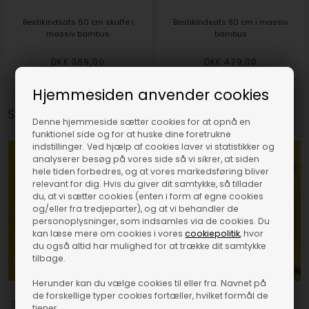
Bestikindsats 60 cm skuffe i
Bestikindsats 80 cm i massiv
massiv bambus
bambus
DKK 369,00
DKK 479,00
Hjemmesiden anvender cookies
Snup-med varer:
Denne hjemmeside sætter cookies for at opnå en
funktionel side og for at huske dine foretrukne
indstillinger. Ved hjælp af cookies laver vi statistikker og
analyserer besøg på vores side så vi sikrer, at siden
hele tiden forbedres, og at vores markedsføring bliver
relevant for dig. Hvis du giver dit samtykke, så tillader
du, at vi sætter cookies (enten i form af egne cookies
og/eller fra tredjeparter), og at vi behandler de
personoplysninger, som indsamles via de cookies. Du
kan læse mere om cookies i vores
cookiepolitik
, hvor
du også altid har mulighed for at trække dit samtykke
tilbage.
Herunder kan du vælge cookies til eller fra. Navnet på
de forskellige typer cookies fortæller, hvilket formål de
3 stk. mikrofiberklude til overflader
Multistrainer til alle køkkenvaske.
tjener.