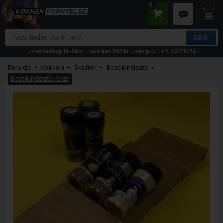
0
Pakkeshop 19-39 kr.
Min.køb 200 kr.
Fair pris
Tlf. 22171476
Forside
-
Køkken
-
Skuffer
-
Bestikindsats
-
Bestikindsats i træ