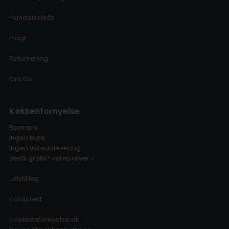
Handelsvilkår
Fragt
Returnering
Om Os
Køkkenfornyelse
Bemærk:
Ingen butik
Ingen vareudlevering
Bestil gratis* vareprøver »
Udstilling
Konsulent
Koekkenfornyelse.dk