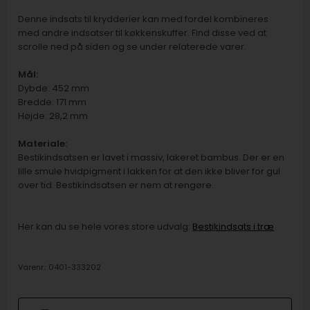
Denne indsats til krydderier kan med fordel kombineres
med andre indsatser til køkkenskuffer. Find disse ved at
scrolle ned på siden og se under relaterede varer.
Mål:
Dybde: 452 mm
Bredde: 171 mm
Højde: 28,2 mm
Materiale:
Bestikindsatsen er lavet i massiv, lakeret bambus. Der er en
lille smule hvidpigment i lakken for at den ikke bliver for gul
over tid. Bestikindsatsen er nem at rengøre.
Her kan du se hele vores store udvalg:
Bestikindsats i træ
Varenr.:
0401-333202