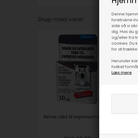
Hjemm
Denne hjemme
Snup-med varer:
foretrukne in
side så vi si
dig. Hvis du 
og/eller fra 
cookies. Du 
for at trække
Herunder kan 
hvilket formål
Læs mere
Rense tabs til espressomaskine
Hån