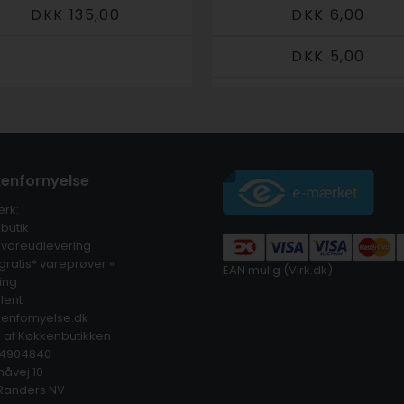
DKK 135,00
DKK 6,00
DKK 5,00
enfornyelse
rk:
butik
 vareudlevering
 gratis* vareprøver »
EAN mulig (Virk.dk)
ling
lent
enfornyelse.dk
s af Køkkenbutikken
14904840
åvej 10
Randers NV