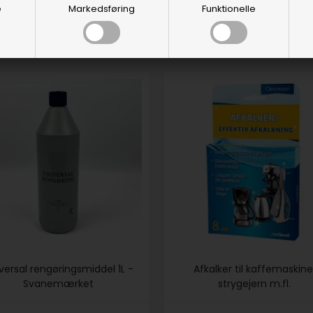
DKK 18,88
DKK 22,00
e
Markedsføring
Funktionelle
DKK 16,88
versal rengøringsmiddel 1L -
Afkalker til kaffemaskine
Svanemærket
strygejern m.fl.