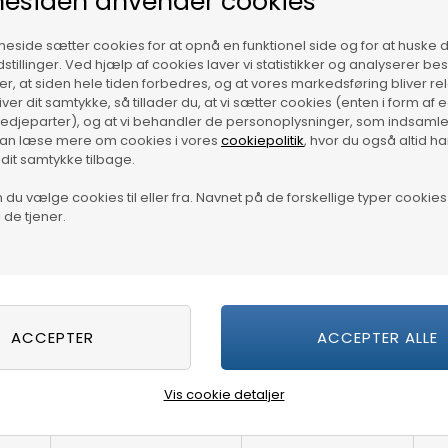
esiden anvender cookies
side sætter cookies for at opnå en funktionel side og for at huske 
dstillinger. Ved hjælp af cookies laver vi statistikker og analyserer b
krer, at siden hele tiden forbedres, og at vores markedsføring bliver re
giver dit samtykke, så tillader du, at vi sætter cookies (enten i form af
tredjeparter), og at vi behandler de personoplysninger, som indsamle
kan læse mere om cookies i vores
cookiepolitik
, hvor du også altid h
 dit samtykke tilbage.
du vælge cookies til eller fra. Navnet på de forskellige typer cookies 
 de tjener.
dsæbe Golden Nectar 500ml
10 stk. Alt-muligklude -
Vis cookie detaljer
termoperforerede