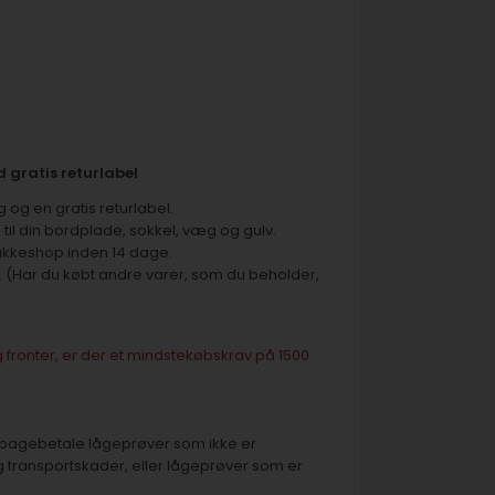
 gratis returlabel
og en gratis returlabel.
til din bordplade, sokkel, væg og gulv.
akkeshop inden 14 dage.
. (Har du købt andre varer, som du beholder,
 fronter, er der et mindstekøbskrav på 1500
 tilbagebetale lågeprøver som ikke er
g transportskader, eller lågeprøver som er