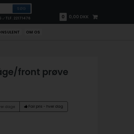
0
0,00
DKK
S
TLF. 22171476
ONSULENT
OM OS
åge/front prøve
Fair pris - hver dag
hver dage