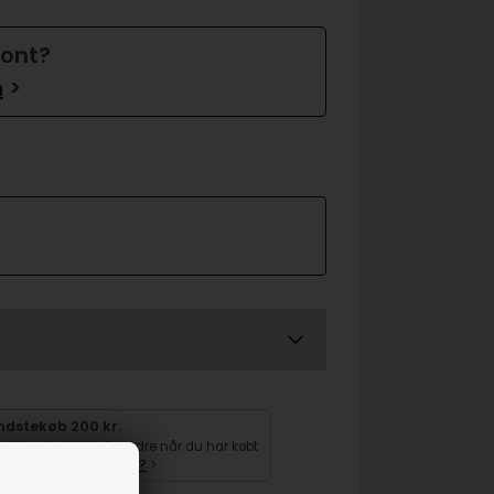
ront?
n
>
ndstekøb 200 kr.
pakker gladeligt din ordre når du har købt
 mindst 200 kr.
Hvorfor?
>