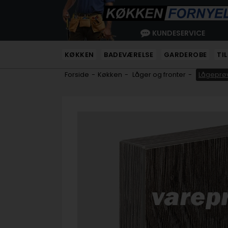
KUNDESERVICE
KØKKEN
BADEVÆRELSE
GARDEROBE
TI
Forside
-
Køkken
-
Låger og fronter
-
Lågeprøv