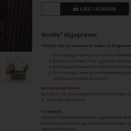
Gratis* lågeprøver
*Gratis når du returnerer inden 14 dage med
Du modtager dine prøver samt vejledning 
Du kan nu se dem "live" og holde dem op 
Du dropper pakken af i nærmeste GLS p
Du modtager hele dit ordrebeløb tilbage
returneres fragten dog ikke.)
Mindstekøb 1500 kr.
Bemærk! Når du endeligt bestiller dine låger og
kr. (ex. fragt og opstart)
Forbehold
Køkkenfornyelse forbeholder sig ret til ikke at
forsvarligt indpakket og derfor har pådraget si
returneret for sent.