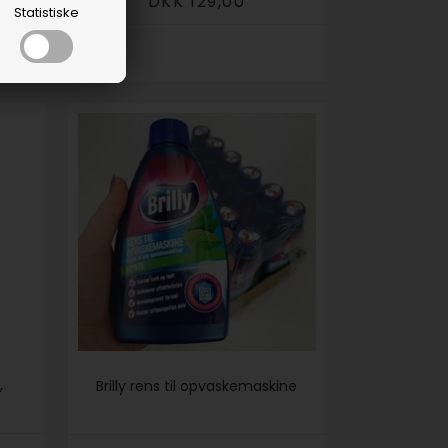
DKK 129,00
Statistiske
,
Brilly rens til opvaskemaskine