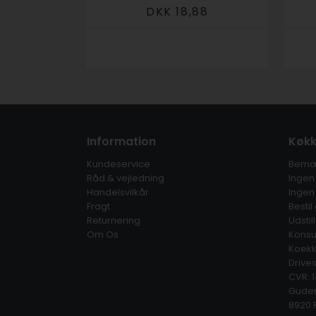
DKK 18,88
Information
Køkk
Kundeservice
Bemæ
Råd & vejledning
Ingen 
Handelsvilkår
Ingen
Fragt
Bestil
Returnering
Udstil
Om Os
Konsu
Koekk
Drive
CVR: 
Guden
8920 