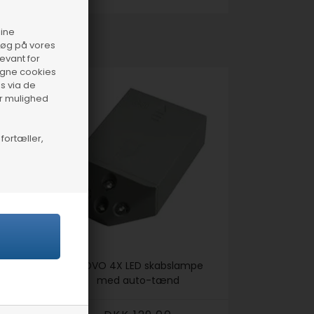
dine
esøg på vores
levant for
 egne cookies
s via de
ar mulighed
fortæller,
PROVO 4X LED skabslampe
med auto-tænd