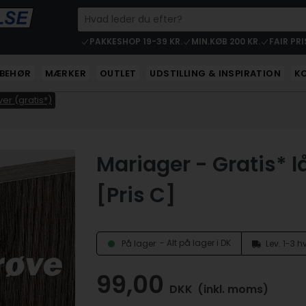
PAKKESHOP 19-39 KR.
MIN.KØB 200 KR.
FAIR PRI
LBEHØR
MÆRKER
OUTLET
UDSTILLING & INSPIRATION
K
er (gratis*)
Mariager - Gratis* l
[Pris C]
- Alt på lager i DK
På lager
Lev. 1-3 
99,00
DKK
(inkl. moms)