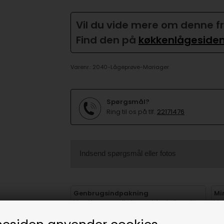
Vil du vide mere om denne f
Find den på
køkkenlågeside
Varenr.:
2040-Lågeprøve-Mariager
Spørgsmål?
Ring til os på tlf.
22171476
Indsend spørgsmål eller fotos
Genbrugsindpakning
Mi
Vi pakker gerne din forsendelse i alternativ
Vi 
emballage.
for