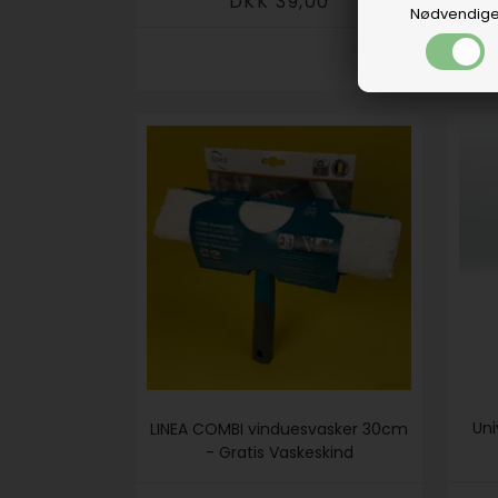
DKK 39,00
Nødvendig
Uni
LINEA COMBI vinduesvasker 30cm
- Gratis Vaskeskind