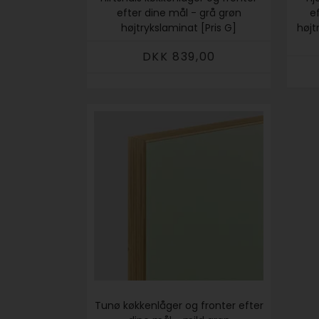
efter dine mål - grå grøn
e
højtrykslaminat [Pris G]
højt
DKK 839,00
Tunø køkkenlåger og fronter efter