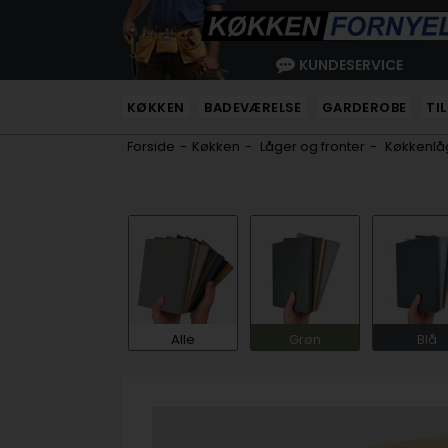
KUNDESERVICE
KØKKEN
BADEVÆRELSE
GARDEROBE
TI
Forside
-
Køkken
-
Låger og fronter
-
Køkkenlåg
Alle
Grøn
Blå