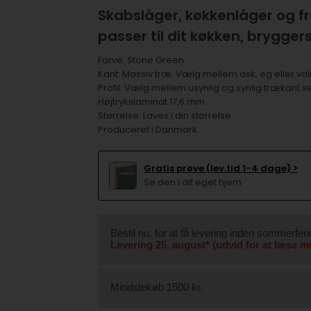
Skabslåger, køkkenlåger og fr
passer til dit køkken, bryggers
Farve: Stone Green
Kant: Massiv træ. Vælg mellem ask, eg eller va
Profil: Vælg mellem usynlig og synlig trækant set
Højtrykslaminat 17,6 mm
Størrelse: Laves i din størrelse
Produceret i Danmark
Gratis prøve (lev.tid 1-4 dage) >
Se den i dit eget hjem
Bestil nu, for at få levering inden sommerferi
Levering 25. august* (udvid for at læse m
Mindstekøb 1500 kr.