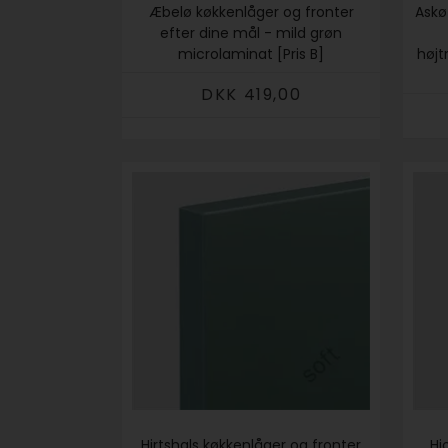
Æbelø køkkenlåger og fronter
Askø
efter dine mål - mild grøn
microlaminat [Pris B]
højt
DKK 419,00
Hirtshals køkkenlåger og fronter
Hj