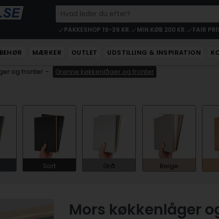
PAKKESHOP 19-39 KR.
MIN.KØB 200 KR.
FAIR PRI
LBEHØR
MÆRKER
OUTLET
UDSTILLING & INSPIRATION
K
er og fronter
-
Grønne køkkenlåger og fronter
Sort
Grå
Beige
Mors køkkenlåger og 