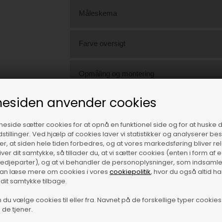
Måleskema
Farve oversigt
Opmåling og montering
esiden anvender cookies
Bemærk
side sætter cookies for at opnå en funktionel side og for at huske 
dstillinger. Ved hjælp af cookies laver vi statistikker og analyserer b
Varenr.:
2006-mors
krer, at siden hele tiden forbedres, og at vores markedsføring bliver re
Se alle køkkenlåger og fronter
giver dit samtykke, så tillader du, at vi sætter cookies (enten i form af
tredjeparter), og at vi behandler de personoplysninger, som indsamle
kan læse mere om cookies i vores
cookiepolitik
, hvor du også altid h
 dit samtykke tilbage.
Spørgsmål?
Ring til os på tlf.
22129000
du vælge cookies til eller fra. Navnet på de forskellige typer cookies 
 de tjener.