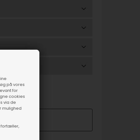
dine
esøg på vores
levant for
 egne cookies
s via de
ar mulighed
fortæller,