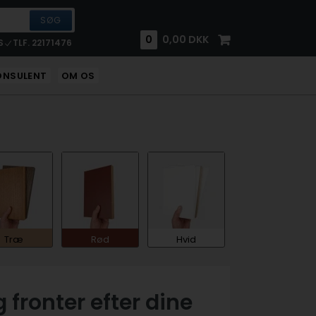
0
0,00
DKK
S
TLF. 22171476
ONSULENT
OM OS
Træ
Rød
Hvid
fronter efter dine