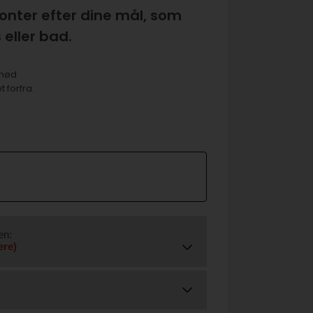
onter efter dine mål, som
 eller bad.
lnød
 forfra.
en:
ere)