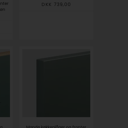
onter
DKK 739,00
røn
og
Mandø køkkenlåger og fronter