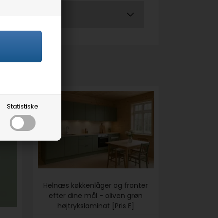
Statistiske
Helnæs køkkenlåger og fronter
efter dine mål - oliven grøn
højtrykslaminat [Pris E]