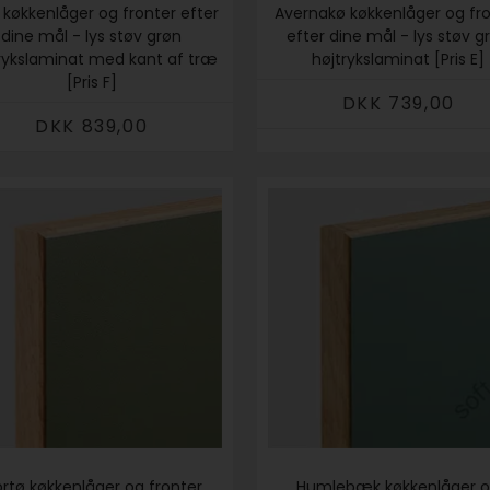
 køkkenlåger og fronter efter
Avernakø køkkenlåger og fr
dine mål - lys støv grøn
efter dine mål - lys støv g
rykslaminat med kant af træ
højtrykslaminat [Pris E]
[Pris F]
DKK 739,00
DKK 839,00
ortø køkkenlåger og fronter
Humlebæk køkkenlåger 