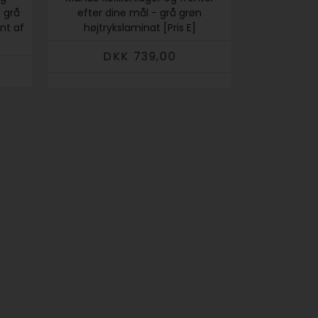
t grå
efter dine mål - grå grøn
nt af
højtrykslaminat [Pris E]
DKK 739,00