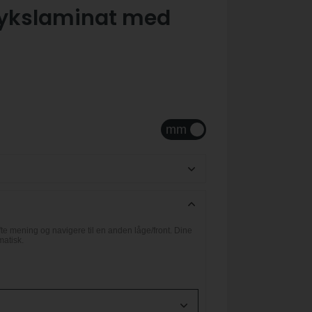
trykslaminat med
e mening og navigere til en anden låge/front. Dine
matisk.