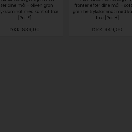
fter dine mål - oliven grøn
fronter efter dine mål - sof
rykslaminat med kant af træ
grøn højtrykslaminat med ka
[Pris F]
træ [Pris H]
DKK 839,00
DKK 949,00