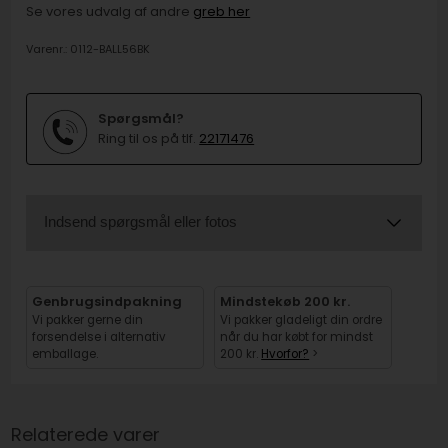
Se vores udvalg af andre
greb her
Varenr.:
0112-BALL56BK
Spørgsmål?
Ring til os på tlf.
22171476
Indsend spørgsmål eller fotos
Genbrugsindpakning
Mindstekøb 200 kr.
Vi pakker gerne din
Vi pakker gladeligt din ordre
forsendelse i alternativ
når du har købt for mindst
emballage.
200 kr.
Hvorfor?
>
Relaterede varer