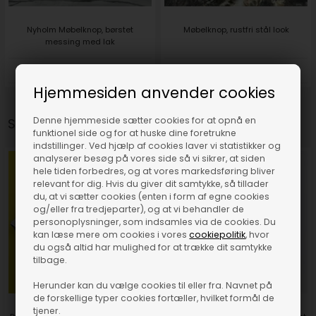
Nyholm Møbelknop, børstet
Møbelknop, rustfri stål look
messing med lak
DKK 189,00
DKK 199,00
Hjemmesiden anvender cookies
Denne hjemmeside sætter cookies for at opnå en
Snup-med varer:
funktionel side og for at huske dine foretrukne
indstillinger. Ved hjælp af cookies laver vi statistikker og
analyserer besøg på vores side så vi sikrer, at siden
hele tiden forbedres, og at vores markedsføring bliver
relevant for dig. Hvis du giver dit samtykke, så tillader
du, at vi sætter cookies (enten i form af egne cookies
og/eller fra tredjeparter), og at vi behandler de
personoplysninger, som indsamles via de cookies. Du
kan læse mere om cookies i vores
cookiepolitik
, hvor
du også altid har mulighed for at trække dit samtykke
tilbage.
Herunder kan du vælge cookies til eller fra. Navnet på
de forskellige typer cookies fortæller, hvilket formål de
tjener.