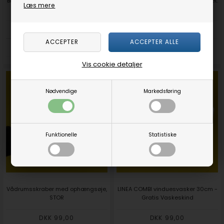
Brilly Lugtfjerner til affaldsspande -
Ligejern 115x19mm, kraftig, gråmalet.
Læs mere
Lavender Breeze
STYKPRIS (Restvare)
DKK 12,00
DKK 19,00
DKK 11,00
Vis cookie detaljer
Nødvendige
Markedsføring
Funktionelle
Statistiske
Vådrumsskraber med ophængsøje,
LINEA COMBI vinduesvasker 30cm -
STOR
Gratis Vaskeskind
DKK 99,00
DKK 99,00