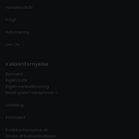
Handelsvilkår
Fragt
Returnering
Om Os
Køkkenfornyelse
Bemærk:
Ingen butik
Ingen vareudlevering
Bestil gratis* vareprøver »
Udstilling
Konsulent
Koekkenfornyelse.dk
Drives af Køkkenbutikken