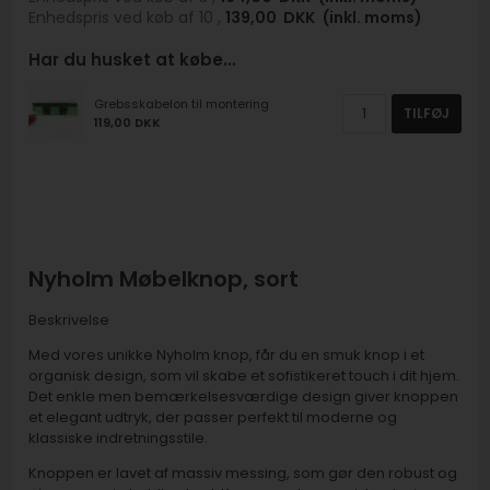
Enhedspris ved køb af 10 ,
139,00
DKK
(inkl. moms)
Har du husket at købe…
Grebsskabelon til montering
TILFØJ
119,00 DKK
Nyholm Møbelknop, sort
Beskrivelse
Med vores unikke Nyholm knop, får du en smuk knop i et
organisk design, som vil skabe et sofistikeret touch i dit hjem.
Det enkle men bemærkelsesværdige design giver knoppen
et elegant udtryk, der passer perfekt til moderne og
klassiske indretningsstile.
Knoppen er lavet af massiv messing, som gør den robust og