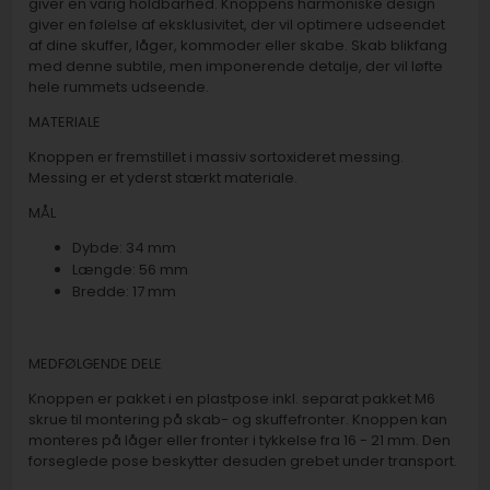
giver en varig holdbarhed. Knoppens harmoniske design
giver en følelse af eksklusivitet, der vil optimere udseendet
af dine skuffer, låger, kommoder eller skabe. Skab blikfang
med denne subtile, men imponerende detalje, der vil løfte
hele rummets udseende.
MATERIALE
Knoppen er fremstillet i massiv sortoxideret messing.
Messing er et yderst stærkt materiale.
MÅL
Dybde: 34 mm
Længde: 56 mm
Bredde: 17 mm
MEDFØLGENDE DELE
Knoppen er pakket i en plastpose inkl. separat pakket M6
skrue til montering på skab- og skuffefronter. Knoppen kan
monteres på låger eller fronter i tykkelse fra 16 - 21 mm. Den
forseglede pose beskytter desuden grebet under transport.