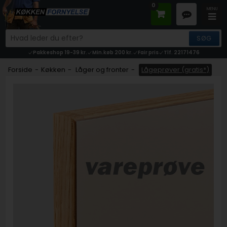
0
Pakkeshop 19-39 kr.
Min.køb 200 kr.
Fair pris
Tlf. 22171476
Forside
-
Køkken
-
Låger og fronter
-
Lågeprøver (gratis*)