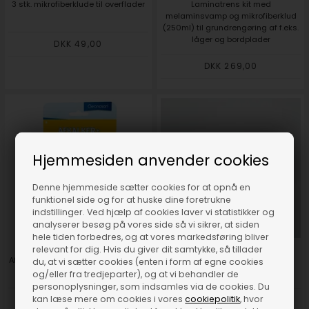
3 stk. mikrofiberklude til overflader
Laminatrens kit med
melaminsvamp og mikrofiberklud
(250ml) til grundrengøring af f.eks.
låger og bordplader
DKK 49,00
DKK 269,00
Hjemmesiden anvender cookies
Denne hjemmeside sætter cookies for at opnå en
funktionel side og for at huske dine foretrukne
indstillinger. Ved hjælp af cookies laver vi statistikker og
analyserer besøg på vores side så vi sikrer, at siden
hele tiden forbedres, og at vores markedsføring bliver
relevant for dig. Hvis du giver dit samtykke, så tillader
Afkalker til kaffemaskine, strygejern
Affaldsposer 40L klar = 1 rl. /50
du, at vi sætter cookies (enten i form af egne cookies
m.fl.
poser - 30 øre pr. stk.
og/eller fra tredjeparter), og at vi behandler de
personoplysninger, som indsamles via de cookies. Du
kan læse mere om cookies i vores
cookiepolitik
, hvor
DKK 22,95
DKK 14,95