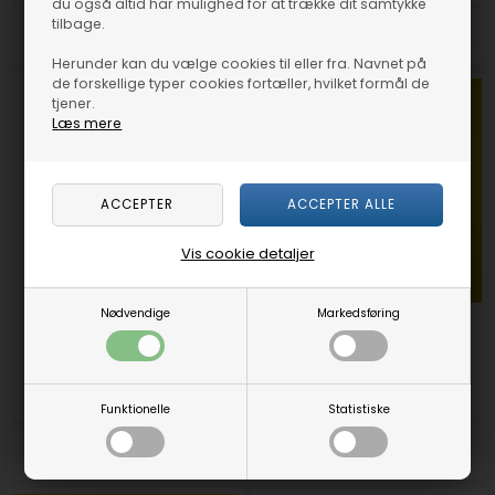
du også altid har mulighed for at trække dit samtykke
tilbage.
DKK 12,46
Herunder kan du vælge cookies til eller fra. Navnet på
de forskellige typer cookies fortæller, hvilket formål de
tjener.
Læs mere
Vis cookie detaljer
Nødvendige
Markedsføring
Arbejdshandsker Plus Proff.
Stort Vaskeskind (til fx. bilen)
Syntetisk 35 x 40 cm
DKK 99,00
DKK 29,00
Funktionelle
Statistiske
DKK 89,00