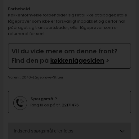
Forbehold
Køkkenfornyelse forbeholder sig ret til ikke at tilbagebetale
lågeprøver som ikke er forsvarligt indpakket og derfor har
pådraget sig transportskader, eller lågeprøver som er
returneret for sent.
Vil du vide mere om denne front?
Find den på
køkkenlågesiden
>
Varenr.:
2040-Lågeprøve-Struer
Spørgsmål?
Ring til os på tlf.
22171476
Indsend spørgsmål eller fotos