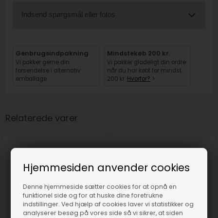
Indsend spørgsmål eller fotos
Genbrugsindpakning
Mindstekøb 200 kr.
Vi pakker gerne din
Vi pakker gladeligt din ordre
forsendelse i alternativ
når du har købt for mindst
emballage.
200 kr.
Hvorfor?
>
Relaterede varer
Hjemmesiden anvender cookies
Denne hjemmeside sætter cookies for at opnå en
funktionel side og for at huske dine foretrukne
indstillinger. Ved hjælp af cookies laver vi statistikker og
analyserer besøg på vores side så vi sikrer, at siden