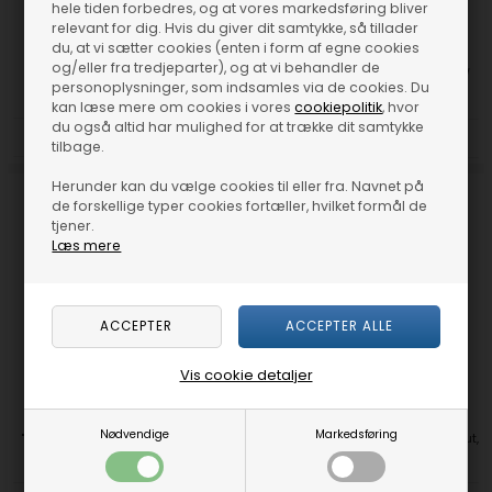
hele tiden forbedres, og at vores markedsføring bliver
relevant for dig. Hvis du giver dit samtykke, så tillader
du, at vi sætter cookies (enten i form af egne cookies
og/eller fra tredjeparter), og at vi behandler de
"Berlin" bøjlegreb blank krom 160
"Dublin" bøjlegreb blank krom 32 /
personoplysninger, som indsamles via de cookies. Du
mm (Restvare)
128 / 160 / 224 mm
kan læse mere om cookies i vores
cookiepolitik
, hvor
du også altid har mulighed for at trække dit samtykke
DKK 699,00
DKK 85,00
tilbage.
Herunder kan du vælge cookies til eller fra. Navnet på
de forskellige typer cookies fortæller, hvilket formål de
tjener.
Læs mere
Vis cookie detaljer
Nødvendige
Markedsføring
"Classic" bøjlegreb mat krom 96 /
Møbelknop T-bar med diamond cut,
128 / 160 / 224 mm
blank krom, 50mm / 56mm