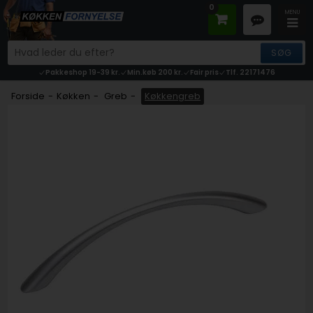
0
Pakkeshop 19-39 kr.
Min.køb 200 kr.
Fair pris
Tlf. 22171476
Forside
-
Køkken
-
Greb
-
Køkkengreb