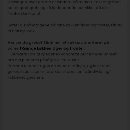
virkningen, hvor grebet er tyndere på midten. Køkkengrebet
har et godt greb, og så fuldender de udtrykket på alle
fronter i køkkenet.
Skifter du håndtagene på dine køkkenlåger og fronter, får du
et helt nyt look.
Her ser du grebet Slimline i et køkken, monteret på
vores
Tåsinge køkkenlåger og fronter
.
- Bemærk i øvrigt grebenes vandrette placeringer uanset
om det placeres på låger eller skuffer.
Hermed understreges de vandrette linjer, og køkkenet
gøres visuelt større, fordi der skabes en "båndvirkning"
køkkenet igennem.