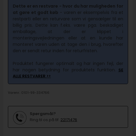
Dette er en restvare - hvor du har muligheden for
at gøre et godt køb
- varen er eksempelvis fra et
restparti eller en returvare som vi gensælger til en
billig pris. Dette kan f.eks. være pga. beskadiget
emballage, at der er klippet i
monteringsvejledningen eller at en kunde har
monteret varen uden at tage den i brug, hvorefter
den er sendt retur inden for returfristen.
Produktet fungerer optimalt og har ingen fejl, der
har nogen betydning for produktets funktion.
SE
ALLE RESTVARER >>
Varenr.:
0101-99-334766
Spørgsmål?
Ring til os på tlf.
22171476