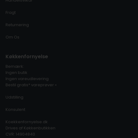
Handelsvilkår
Fragt
Returnering
Om Os
Køkkenfornyelse
Bemærk:
Ingen butik
Ingen vareudlevering
Bestil gratis* vareprøver »
Udstilling
Konsulent
Koekkenfornyelse.dk
Drives af Køkkenbutikken
CVR: 14904840