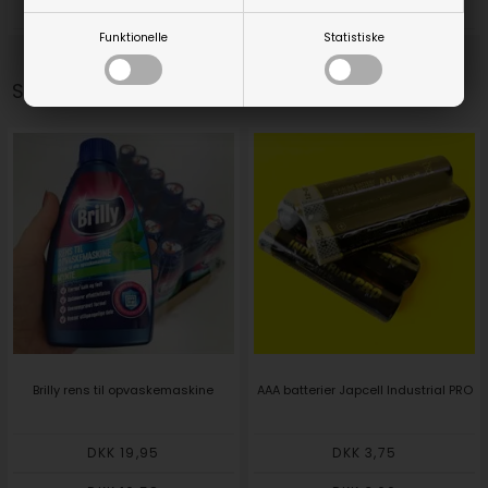
DKK 35,00
DKK 169,00
Funktionelle
Statistiske
Snup-med varer:
Brilly rens til opvaskemaskine
AAA batterier Japcell Industrial PRO
DKK 19,95
DKK 3,75